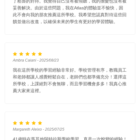
了粗魯的對待。我覺得自己沒有被傾聽，我的擔憂也沒有被
妥善解決。由於這些問題，我在Atlas的體驗並不愉快，因
此不會向我的朋友推薦這所學校。我希望您認真對待這些回
饋並做出改進，以確保未來的學生有更好的學習體驗。
Ambra Caiani - 2025/08/23
我在這所學校的學習經驗非常好。學校管理有序，教職員工
和老師都讓人感覺輕鬆自在，老師們也都準備充分！選擇這
所學校，上課絕對不會無聊，而且學習機會多多！我真心推
薦大家來這裡。
Margareth Aleixo - 2025/07/25
41歲時在馬耳他阿特拉斯學校學習，真是一次蛻變的經驗！