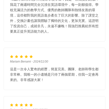
我花了兩週時間完全沉浸在英語環境中，每一刻都值得。學
校充滿活力的教學方式、優秀的教師團隊和熱情友善的環
境，這些都對我的英語進步產生了巨大的影響。除了課堂之
外，交換計畫也讓我體驗了獨特的文化，更加充實。這證明
了投資自己，成就非凡，永遠不嫌晚！我強烈推薦給所有想
要真正提升英語能力的人。
Mariam Benami - 2024/11/30
這是一次令人驚奇的經歷，簡直完美。團隊、老師和學生都
非常棒。我唯一的小遺憾是只待了兩個星期，但我一定會再
來的。非常感謝大家！