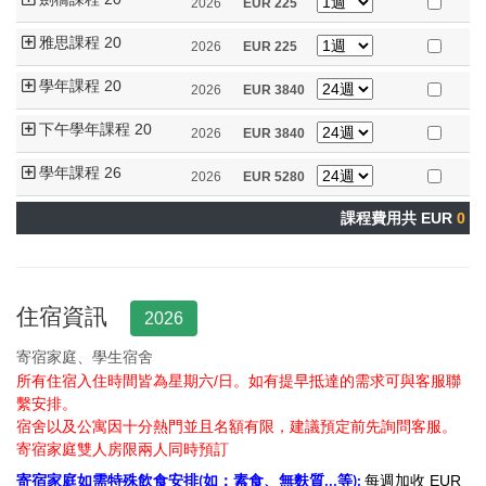
2026
EUR
225
雅思課程 20
2026
EUR
225
學年課程 20
2026
EUR
3840
下午學年課程 20
2026
EUR
3840
學年課程 26
2026
EUR
5280
課程費用共 EUR
0
住宿資訊
2026
寄宿家庭、學生宿舍
所有住宿入住時間皆為星期六/日。如有提早抵達的需求可與客服聯
繫安排。
宿舍以及公寓因十分熱門並且名額有限，建議預定前先詢問客服
。
寄宿家庭雙人房限兩人同時預訂
寄宿家庭如需特殊飲食安排
如：素食、無麩質
等
每週加收 EUR
(
...
):