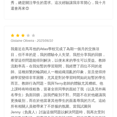
秀，總是關注學生的需求。這次經驗讓我非常開心，我十月
還會再來😍
Gislaine Oliveira - 2025/06/10
我最近在馬耳他的Atlas學校完成了為期一個月的交換項
目，但不幸的是，我的體驗令人失望。我想分享我的回饋，
希望這些問題能得到解決，以便未來的學生可以受益。教師
流動率高－在我短暫的學習期間，我經歷了四位不同的老
師。這種頻繁的輪調給人一種組織混亂的印象，並且使得持
續學習變得非常困難，尤其是對於學習時間如此短暫的學生
而言。教師行為問題－我與Terry老師的體驗尤其糟糕。他
上課時有時很粗魯，當著全班同學的面給了我（以及另外兩
名學生）負面回饋，說我們級別不對。問題不在於他建議我
更換級別，而在於他當著其他學生的面羞辱我的方式。這給
所有相關人員都帶來了不舒服的氛圍。當我試圖與
Jenny（負責人）討論這個問題以解決問題時，我再次受到