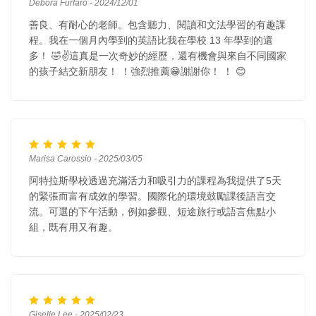
Debora Furfaro - 2024/12/01
善良、有耐心的老師。包含聽力、閱讀和文法學習的有趣課
程。我在一個月內學到的英語比我在學校 13 年學到的還
多！ 🤣✌️這真是一次奇妙的經歷，還有機會與來自不同國家
的孩子結交新朋友！ ！強烈推薦😁謝謝你！ ！ 😊
Marisa Carossio - 2025/03/05
阿特拉斯學校透過充滿活力和吸引力的課程為我提供了5天
的緊張而富有成效的學習。國際化的環境鼓勵課後語言交
流。可選的下午活動，例如參觀、短途旅行或語言焦點小
組，既有用又有趣。
Giselle Lee - 2025/02/23