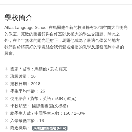
學校簡介
Atlas Language School 在馬爾他全新的校區擁有10間空間大且明亮
的教室、寬敞的圖書館與自修室以及極大的學生交誼廳。除此之
外，在全年無休的陽光照射下，馬爾他成為了最適合學習的地方，
我們對於將美好的環境結合我們聲名遠播的教學及服務感到非常的
興奮。
國家 / 城市：馬爾他 / 彭布羅克
班級數量：10
建校日期：2018
學生平均年齡： 26
使用語言 / 貨幣：英語 / EUR ( 歐元)
學校類型： 國際集團(語文機構)
總學生人數 / 中國學生人數：150 / 1~3%
入學最低年齡：16
附近機場：
馬爾他國際機場 (MLA)