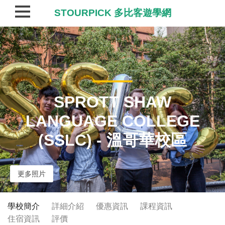
STOURPICK 多比客遊學網
SPROTT SHAW
LANGUAGE COLLEGE
(SSLC) - 溫哥華校區
更多照片
學校簡介
詳細介紹
優惠資訊
課程資訊
住宿資訊
評價