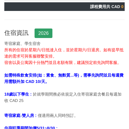
課程費用共 CAD
0
住宿資訊
2026
寄宿家庭、學生宿舍
所有的住宿於星期六/日抵達入住，並於星期六/日退房。如有提早抵
達的需求可與客服聯繫安排。
宿舍以及公寓因十分熱門並且名額有限，建議預定前先詢問客服。
如需特殊飲食安排(如：素食、無麩質...等)，需事先詢問並且每週費
用需額外加 CAD 10/天。
18歲以下學生 :
於就學期間務必依規定入住寄宿家庭含餐且每週加
收 CAD 25
寄宿家庭-雙人房 :
僅適用兩人同時預訂。
住宿旺季期間加價5/31~8/30 :