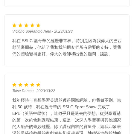
Victório Sperandio Neto - 2023/01/28
我在 SSLC 溫哥華的經歷非常棒。特別是因為我偉大的巴西
顧問豪爾赫，他給了我和我的朋友們所有需要的支持，讓我
們的體驗變得更好。偉大的老師和出色的顧問，謝謝。
Taise Dantas - 2023/03/22
我年輕時一直想學習英語並獲得國際經驗，但我做不到。當
我 50 歲時，我在溫哥華的 SSLC Sprot Shaw 完成了
EPE（英語中學後），這似乎只是過去的夢想。從與豪爾赫
的第一次約會到課程結束，這是一次深入學習和與其他國家
的人融合的奇妙經歷。除了課程內容的質量外，給我印象最
深的是莎拉教授的奉獻精神和卓越表現，她精湛地教給她的