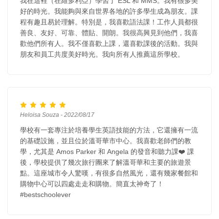
我在這裡（在維多利亞）學習了 ESL 和 MMS。我有很多美
好的時光。我能夠與來自世界各地的許多學生成為朋友。課
程有趣且易於理解。特別是，我喜歡語法課！工作人員都很
善良、友好、可靠、體貼、開朗。我很高興見到他們，我喜
歡他們所有人。我不僅喜歡上課，還喜歡課後的活動。我與
朋友和員工共度美好時光。我向所有人推薦這所學校。
Heloisa Souza - 2022/08/17
學校有一套專注於培養學生英語技能的方法，它還擁有一流
的基礎設施，並且位於溫哥華市中心。我喜歡老師們的教
學，尤其是 Amos Parker 和 Angela 的發音和聽力課❤️ 課
後，學校提供了幾次旅行團來了解溫哥華和主要的旅遊景
點。這座城市令人驚嘆，有很多自然風光，還有幾家餐館和
購物中心可以四處走走和購物。簡直太神奇了！
#bestschoolever