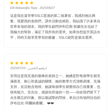
Elif Abbasoğlu Topa - 2025/06/27
這是我在溫哥華SSLC度過的第二個暑假，我感到無比興
奮。我愛我的老師們。課外活動也精彩。我結識了許多來自
世界各地的朋友。我的學生顧問伊利亞斯‧凱蘭先生也給了
我極大的幫助，滿足了我所有的需求。如果你想提升英語水
平，同時又能享受學習的樂趣，SSLC絕對是最佳選擇。
ابراهيم الناصرر - 2025/07/10
安琪拉是我見過的最棒的老師之一。她總是對每個學生都充
滿善意、耐心和真誠的關懷。她的教學方式清晰易懂、充滿
支持，並且飽含熱情。她讓每個學生都覺得自己很重要，也
很有能力。安吉拉，感謝你所做的一切——你給我們留下了
永生難忘的印象。致以最誠摯的問候，來自沙烏地阿拉伯的
伊布拉欣·阿爾納賽爾。 ❤️❤️