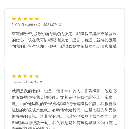
Leidy Geraldine C - 2024/07/13
來這裡學習是我做過的最好的決定。我獲得了繼續專業發展
的信心，現在我可以輕鬆地說第二語言，英語，並將其應用
到我的日常生活和工作中。感謝給我很多幫助的老師和機構
Gloria - 2024/10/19
威爾是我的老師，也是一個非常好的人。作為導師，他耐心
而友好地傳授我英語技能。尤其是他在我們課堂上非常幽
默。由於他幽默的教學風格讓我們輕鬆獲得知識。我很喜歡
這樣的班級快樂氣氛。有時他會給我們一些當地觀光和受歡
迎餐廳的資訊。這非常有用。下課後他檢查了我的作文。謝
謝威爾😄順便說一句。我的夢想是如何獲得威爾的錢（這是