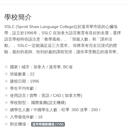
學校簡介
SSLC (Sprott Shaw Language College位於溫哥華市區的心臟地
帶，設立於1996年，SSLC 在加拿大語言教育有良好的名聲，選擇
語言學校時你該注意「教學風格」、「班級人數」和「課外活
動」， SSLC一定能滿足這三大需求。 你將享有完全沉浸式的體
驗，最好的老師、恰到好處的課程安排，讓你享受難忘的溫哥華。
國家 / 城市：加拿大 / 溫哥華, BC省
班級數量：22
建校日期：1996
學生平均年齡：
使用語言 / 貨幣：英語 / CAD ( 加拿大幣)
學校類型： 國際集團(語文機構)
總學生人數 / 中國學生人數：旺季 :300 淡季 : 200 /
入學最低年齡：16
附近機場：
溫哥華國際機場 (YVR)