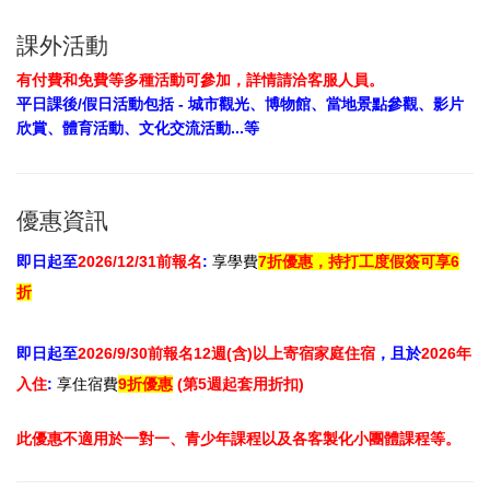
課外活動
有付費和免費等多種活動可參加，詳情請洽客服人員。
平日課後/假日活動包括 - 城市觀光、博物館、當地景點參觀、影片
欣賞、體育活動、文化交流活動...等
優惠資訊
即日起至
2026/12/31前報名
:
享
學費
7折
優惠，持打工度假簽可享6
折
即日起至
2026/9/30前報名12週(含)以上寄宿家庭住宿
，且於
2026年
入住
:
享住宿費
9折優惠
(第5週起套用折扣)
此
優惠不適用於一對一、青少年課程以及各客製化小團體課程等。