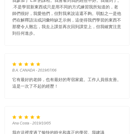
我參加了 LSI 的課程。我會看到我的經歷不好。我做到了。
.不是學習新東西或只是用不同的方式練習我所知道的，老
師們很好，我愛他們，但對我來說這還不夠。弱點之一是他
們在解釋語法或詞彙時缺乏示例，這使得我們學習的東西不
那麼令人難忘，我去上課並再次回到課堂上，但我確實注意
到任何進步。
B.A. CANADA - 2019/07/06
它有最好的老師，也有最好的寄宿家庭。工作人員很友善。
這是一次了不起的經歷！
Ana Costa - 2019/10/05
我在這裡度過了愉快的時光和真正的學習。我建議