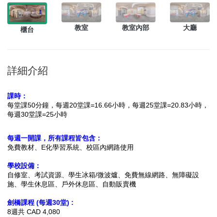
教室
教室內部
大廳
櫃台
詳細介紹
課時：
每堂課50分鐘，每週20堂課=16.66小時
，每週25堂課=20.83小時，
每週30堂課=25小時
每週一開課，所有課程皆包含：
免費教材、E化學習系統、校區內網路使用
學校設備：
自修室、考試資源、學生冰箱/微波爐、免費無線網路、
無障礙設
施
、學生休息區、戶外休息區、自動販賣機
劍橋課程 (每週30堂) :
8週共 CAD 4,080