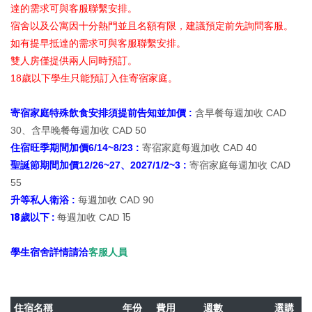
達的需求可與客服聯繫安排。
宿舍以及公寓因十分熱門並且名額有限，建議預定前先詢問客服。
如有提早抵達的需求可與客服聯繫安排。
雙人房僅提供兩人同時預訂。
18歲以下學生只能預訂入住寄宿家庭。
寄宿家庭特殊飲食安排須提前告知並加價 :
含早餐每週加收 CAD
30、含早晚餐每週加收 CAD 50
住宿旺季期間加價6/14~8/23 :
寄宿家庭每週加收 CAD 40
聖誕節期間加價12/26~27、2027/1/2~3 :
寄宿家庭每週加收 CAD
55
升等私人衛浴 :
每週加收 CAD 90
18歲以下 :
每週加收 CAD 15
學生宿舍詳情請洽
客服人員
住宿名稱
年份
費用
週數
選購