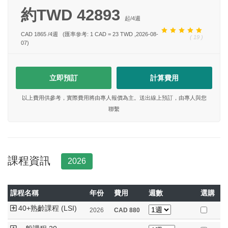
約TWD 42893
起/
4
週
CAD 1865
/
4
週
(匯率參考: 1 CAD = 23 TWD ,2026-08-
( 19 )
07)
立即預訂
計算費用
以上費用供參考，實際費用將由專人報價為主。送出線上預訂，由專人與您
聯繫
課程資訊
2026
課程名稱
年份
費用
週數
選購
40+熟齡課程 (LSI)
2026
CAD
880