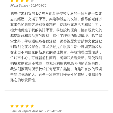
Filipa Santos - 2024/04/26
我在聖朱利安的 EC 馬耳他英語學校度過的一個月是一次難
忘的經歷，充滿了學習、樂趣和難忘的友誼。優秀的老師以
其出色的教學方法和奉獻精神，使課程充滿活力和吸引力，
極大地促進了我的英語學習。學校設施優良，擁有現代化的
基礎設施和高品質的教材，提供了理想的學習環境。除了課
堂之外，學校還組織各種活動，從參觀歷史古蹟和文化活動
到遊戲之夜和聚會。這些活動是在現實生活中練習英語和結
交來自不同國家的新朋友的絕佳機會。學校地理位置優越，
位於市中心，可輕鬆前往商店、餐廳和旅遊景點。這使我能
夠獨立探索這座城市，並充分利用我在馬耳他的逗留時間。
我強烈推薦這所學校給任何想要在熱情、有趣和有效的環境
中學習英語的人。這是一次豐富且變革性的體驗，讓您終生
難忘的珍貴回憶。
Samuel Zapata Aros 626 - 2024/07/05