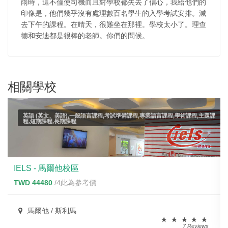
雨時，這不僅使司機而且對學校都失去了信心，我給他們的
印像是，他們幾乎沒有處理數百名學生的入學考試安排。減
去下午的課程。在晴天，很難坐在那裡。學校太小了。理查
德和安迪都是很棒的老師。你們的問候。
相關學校
英語 (英文、美語),一般語言課程,考試準備課程,專業語言課程,學術課程,主題課
程,短期課程,長期課程
IELS - 馬爾他校區
TWD 44480
/4此為參考價
馬爾他 / 斯利馬
7 Reviews