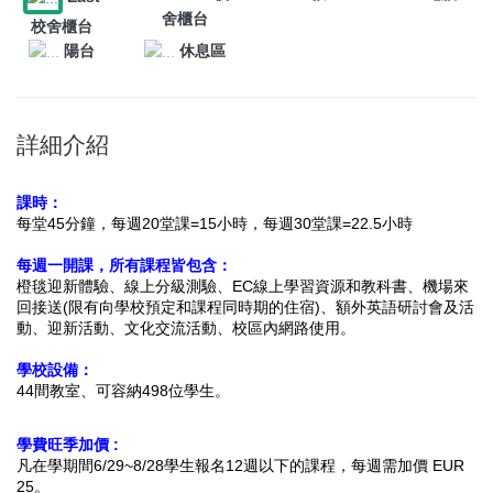
舍櫃台
校舍櫃台
陽台
休息區
詳細介紹
課時：
每堂45分鐘，每週20堂課=15小時，
每週30堂課=22.5小時
每週一開課，所有課程皆包含：
橙毯迎新體驗、線上分級測驗、EC線上學習資源和教科書、機場來
回接送(限有向學校預定和課程同時期的住宿)、
額外英語研討會及活
動、迎新活動、文化交流活動、校區內網路使用。
學校設備：
44間教室、
可容納498位學生。
學費旺季加價 :
凡在學期間6/29~8/28學生報名12週以下的課程，每週需加價 EUR
25。