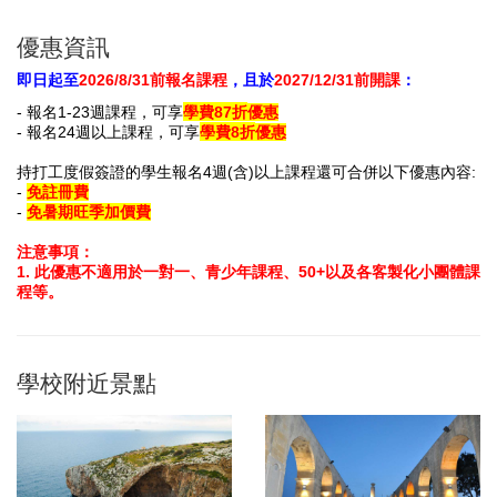
優惠資訊
即日起至
2026/8/31前報名課程
，且於
2027/12/31前開課
：
- 報名
1-23週
課程
，
可享
學費87
折
優惠
- 報名
24週
以上課程
，可享
學費
8
折
優惠
持打工度假簽證的學生報名4週(含)以上課程還可合併以下優惠內容:
-
免註冊費
-
免暑期旺季加價費
注意事項：
1
. 此
優惠不適用於一對一、青少年課程、50+以及各客製化小團體課
程等。
學校附近景點