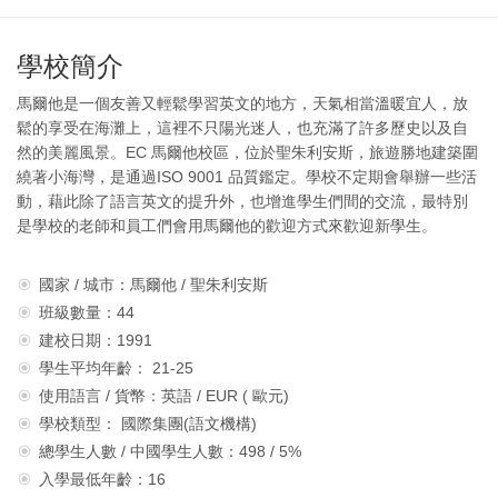
學校簡介
馬爾他是一個友善又輕鬆學習英文的地方，天氣相當溫暖宜人，放
鬆的享受在海灘上，這裡不只陽光迷人，也充滿了許多歷史以及自
然的美麗風景。EC 馬爾他校區，位於聖朱利安斯，旅遊勝地建築圍
繞著小海灣，是通過ISO 9001 品質鑑定。學校不定期會舉辦一些活
動，藉此除了語言英文的提升外，也增進學生們間的交流，最特別
是學校的老師和員工們會用馬爾他的歡迎方式來歡迎新學生。
國家 / 城市：馬爾他 / 聖朱利安斯
班級數量：44
建校日期：1991
學生平均年齡： 21-25
使用語言 / 貨幣：英語 / EUR ( 歐元)
學校類型： 國際集團(語文機構)
總學生人數 / 中國學生人數：498 / 5%
入學最低年齡：16