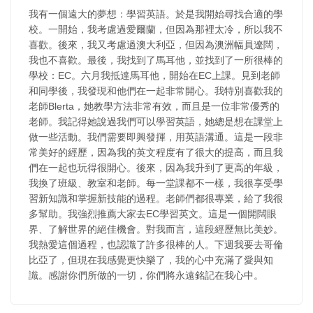
我有一個遠大的夢想：學習英語。於是我開始尋找合適的學
校。一開始，我考慮過愛爾蘭，但因為那裡太冷，所以我不
喜歡。後來，我又考慮過澳大利亞，但因為澳洲幅員遼闊，
我也不喜歡。最後，我找到了馬耳他，並找到了一所很棒的
學校：EC。六月我抵達馬耳他，開始在EC上課。見到老師
和同學後，我發現和他們在一起非常開心。我特別喜歡我的
老師Blerta，她教學方法非常有效，而且是一位非常優秀的
老師。我記得她說過我們可以學習英語，她總是想在課堂上
做一些活動。我們需要即興發揮，用英語溝通。這是一段非
常美好的經歷，因為我的英文程度有了很大的提高，而且我
們在一起也玩得很開心。後來，因為我升到了更高的年級，
我換了班級、教室和老師。每一堂課都不一樣，我很享受學
習新知識和掌握新技能的過程。老師們都很專業，給了我很
多幫助。我強烈推薦大家去EC學習英文。這是一個開闊眼
界、了解世界的絕佳機會。對我而言，這段經歷無比美妙。
我熱愛這個過程，也認識了許多很棒的人。下週我要去哥倫
比亞了，但現在我感覺更快樂了，我的心中充滿了愛與知
識。感謝你們所做的一切，你們將永遠銘記在我心中。