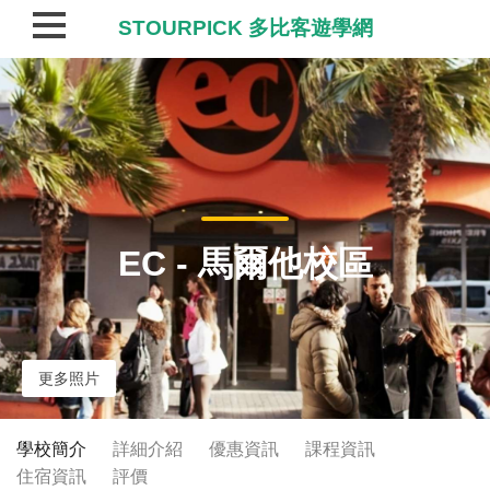
STOURPICK 多比客遊學網
EC - 馬爾他校區
更多照片
學校簡介
詳細介紹
優惠資訊
課程資訊
住宿資訊
評價