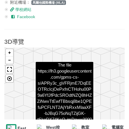
附近機場：
馬爾他國際機場 (MLA)
學校網站
Facebook
3D導覽
The file
https://lh3.googleusercontent
.com/gpms-cs-
s/APRy3c_gVFRjmE7DqEE
OTRcIcjOePxfnCTHohu00P
9a6YfJfPdcSROdtNZQ8hHZ
ZiNwvTtEwfTBbsqj8be1QPE
fuPCFLNT2AjYbRxxMlaaXF
-bJBqG75oNqTZijGK-
tSkoDX74KsQ-imDg=w3000
could not be accessed.
West校
教室
電腦室
East