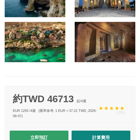
約TWD 46713
起/
4
週
EUR 1255
/
4
週
(匯率參考: 1 EUR = 37.22 TWD ,2026-
( 23 )
08-07)
立即預訂
計算費用