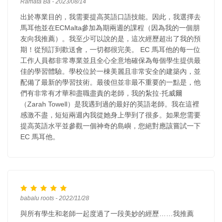
Ramata Ba - 2023/08/14
出於專業目的，我需要提高英語口語技能。因此，我選擇去
馬耳他並在ECMalta參加為期兩週的課程（因為我的一個朋
友向我推薦）。我至少可以說的是，這次經歷超出了我的預
期！從預訂到歡送會，一切都很完美。 EC 馬耳他的每一位
工作人員都非常專業並且全心全意地確保為每個學生提供最
佳的學習體驗。學校位於一棟美麗且非常安全的建築內，並
配備了最新的學習技術。最後但並非最不重要的一點是，他
們有非常有才華和盡職盡責的老師，我的紮拉·托威爾
（Zarah Towell）是我遇到過的最好的英語老師。我在這裡
感激不盡，短短兩週內我從她身上學到了很多。如果您需要
提高英語水平並參觀一個神奇的島嶼，您絕對應該嘗試一下
EC 馬耳他。
babalu roots - 2022/11/28
與所有學生和老師一起度過了一段美妙的經歷……我推薦