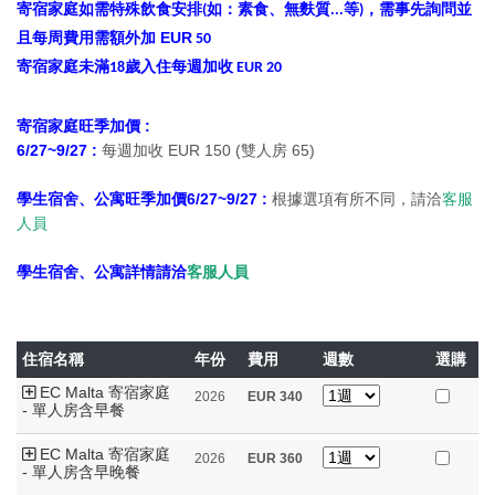
寄宿家庭如需特殊飲食安排
如：素食、無麩質
等
，需事先詢問並
(
...
)
且每周費用需額外加 EUR
50
寄宿家庭未滿18歲入住每週加收 EUR 20
寄宿家庭旺季加價 :
6/27~9/27 :
每週加收 EUR 150 (雙人房 65)
學生宿舍、公寓旺季加價
6/27~9/27
:
根據選項有所不同，請洽
客服
人員
學生宿舍、公寓詳情請洽
客服人員
住宿名稱
年份
費用
週數
選購
EC Malta 寄宿家庭
2026
EUR
340
- 單人房含早餐
EC Malta 寄宿家庭
2026
EUR
360
- 單人房含早晚餐