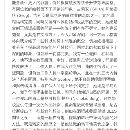
能會產生更大的影響，例如根據績效導致晉升或等級調整。
有兩位老師給我留下了深刻的印象：吉莉安 (Gillian) 和格雷
格 (Greg)。吉莉安是我見過的最敬業的老師之一。她的課
程結構完美，同時又留有即興對話和說故事的空間。她總是
會糾正錯誤或回答問題——無論它們有多不尋常。她的專業
知識，尤其是在文法方面，令人印象深刻。另一方面，格雷
格向我介紹了一些我以前從未想過的概念，例如總括術語，
並分享了提高語言技能的巧妙技巧。兩位老師都給我留下了
深刻的印象。但並非一切都完美。我有一位老師，在我看
來，他不適合教高級班。幸好，經過與主管討論後，問題很
快就解決了。工作人員：在我入住之初，我的住宿遇到了一
些問題，但前台工作人員非常樂於助人，並在一到三天內解
決了所有問題。特別感謝 Sophie，她不僅幫助我辦理手續
和與機構溝通，還在個人問題上給予我支持。她總是平易近
人，似乎每個學生都信任她，願意向她傾訴自己的問題。另
一位傑出的員工是尼可拉斯‧博格 (Nicholas Borg)。雖然學
校提供每週一次的休閒計劃，但兩週後就會變得重複。尼古
拉斯提出了一些新鮮的想法，例如在酒吧或餐廳舉辦 BELS
問答之夜——這是一種在有趣、輕鬆的環境中練習英語的好
方法。我最難忘的經歷之一是他組織的馬耳他美食之旅，我