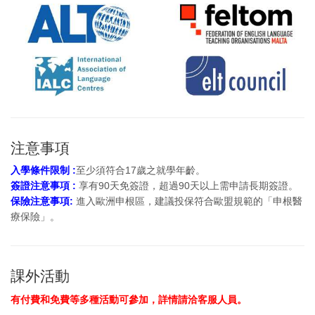
注意事項
入學條件限制 :
至少須符合17歲之就學年齡。
簽證注意事項 :
享有90天免簽證，超過90天
以上需申請長期簽證。
保險注意事項:
進入歐洲
申根區，建議投保符合歐盟規範的「申根醫
療保險」。
課外活動
有付費和免費等多種活動可參加，詳情請洽客服人員。