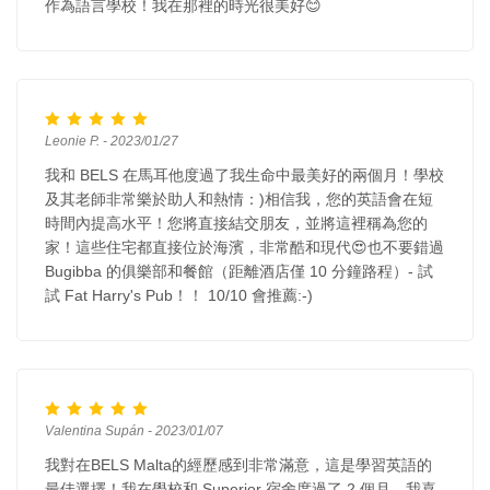
作為語言學校！我在那裡的時光很美好😊
Leonie P. - 2023/01/27
我和 BELS 在馬耳他度過了我生命中最美好的兩個月！學校
及其老師非常樂於助人和熱情：)相信我，您的英語會在短
時間內提高水平！您將直接結交朋友，並將這裡稱為您的
家！這些住宅都直接位於海濱，非常酷和現代😍也不要錯過
Bugibba 的俱樂部和餐館（距離酒店僅 10 分鐘路程）- 試
試 Fat Harry's Pub！！ 10/10 會推薦:-)
Valentina Supán - 2023/01/07
我對在BELS Malta的經歷感到非常滿意，這是學習英語的
最佳選擇！我在學校和 Superior 宿舍度過了 2 個月。我喜