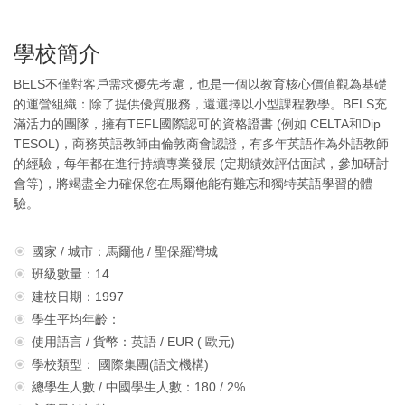
學校簡介
BELS不僅對客戶需求優先考慮，也是一個以教育核心價值觀為基礎
的運營組織：除了提供優質服務，還選擇以小型課程教學。BELS充
滿活力的團隊，擁有TEFL國際認可的資格證書 (例如 CELTA和Dip
TESOL)，商務英語教師由倫敦商會認證，有多年英語作為外語教師
的經驗，每年都在進行持續專業發展 (定期績效評估面試，參加研討
會等)，將竭盡全力確保您在馬爾他能有難忘和獨特英語學習的體
驗。
國家 / 城市：馬爾他 / 聖保羅灣城
班級數量：14
建校日期：1997
學生平均年齡：
使用語言 / 貨幣：英語 / EUR ( 歐元)
學校類型： 國際集團(語文機構)
總學生人數 / 中國學生人數：180 / 2%