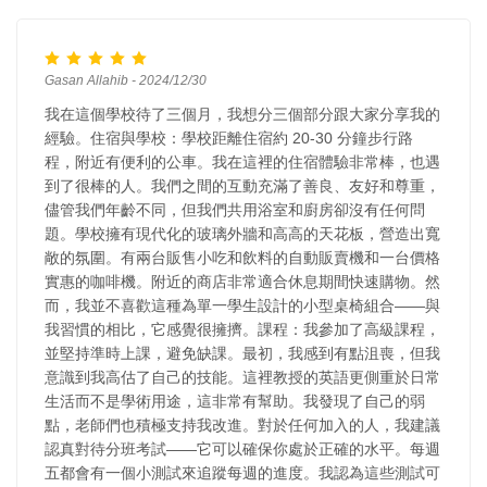
Gasan Allahib - 2024/12/30
我在這個學校待了三個月，我想分三個部分跟大家分享我的
經驗。住宿與學校：學校距離住宿約 20-30 分鐘步行路
程，附近有便利的公車。我在這裡的住宿體驗非常棒，也遇
到了很棒的人。我們之間的互動充滿了善良、友好和尊重，
儘管我們年齡不同，但我們共用浴室和廚房卻沒有任何問
題。學校擁有現代化的玻璃外牆和高高的天花板，營造出寬
敞的氛圍。有兩台販售小吃和飲料的自動販賣機和一台價格
實惠的咖啡機。附近的商店非常適合休息期間快速購物。然
而，我並不喜歡這種為單一學生設計的小型桌椅組合——與
我習慣的相比，它感覺很擁擠。課程：我參加了高級課程，
並堅持準時上課，避免缺課。最初，我感到有點沮喪，但我
意識到我高估了自己的技能。這裡教授的英語更側重於日常
生活而不是學術用途，這非常有幫助。我發現了自己的弱
點，老師們也積極支持我改進。對於任何加入的人，我建議
認真對待分班考試——它可以確保你處於正確的水平。每週
五都會有一個小測試來追蹤每週的進度。我認為這些測試可