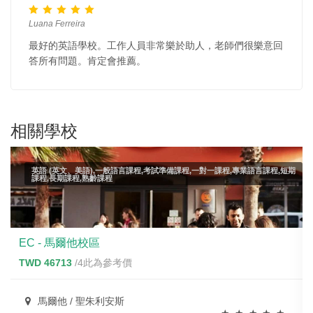
Luana Ferreira
最好的英語學校。工作人員非常樂於助人，老師們很樂意回
答所有問題。肯定會推薦。
相關學校
英語 (英文、美語),一般語言課程,考試準備課程,一對一課程,專業語言課程,短期
課程,長期課程,熟齡課程
EC - 馬爾他校區
TWD 46713
/4此為參考價
馬爾他 / 聖朱利安斯