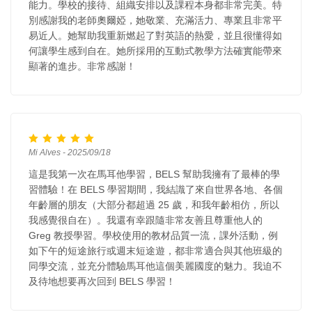
能力。學校的接待、組織安排以及課程本身都非常完美。特
別感謝我的老師奧爾婭，她敬業、充滿活力、專業且非常平
易近人。她幫助我重新燃起了對英語的熱愛，並且很懂得如
何讓學生感到自在。她所採用的互動式教學方法確實能帶來
顯著的進步。非常感謝！
Mi Alves - 2025/09/18
這是我第一次在馬耳他學習，BELS 幫助我擁有了最棒的學
習體驗！在 BELS 學習期間，我結識了來自世界各地、各個
年齡層的朋友（大部分都超過 25 歲，和我年齡相仿，所以
我感覺很自在）。我還有幸跟隨非常友善且尊重他人的
Greg 教授學習。學校使用的教材品質一流，課外活動，例
如下午的短途旅行或週末短途遊，都非常適合與其他班級的
同學交流，並充分體驗馬耳他這個美麗國度的魅力。我迫不
及待地想要再次回到 BELS 學習！