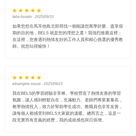
taha husain - 2025/09/10
如果您想在馬耳他島北部尋找一個能讓您寓學於樂、盡享假
期的目的地，BELS 就是您的理想之選！我強烈推薦這裡；
在這裡，您會遇到熱情友好的工作人員和精心挑選的優秀教
師。祝您玩得愉快！
elisangela souza - 2025/09/23
我在BELS的學習經驗非常棒。學校營造了熱情友善的學習
氛圍，讓人感到輕鬆自在，充滿動力。老師們專業素養高，
教學熱情投入，致力於幫助學生成功。教職員也非常友善，
讓每個人都感受到BELS大家庭的溫暖。總而言之，這是一
段充實而有意義的經歷，我的成就感也與日俱增。