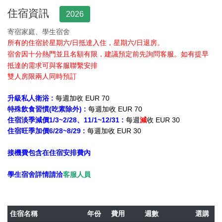
住宿資訊
2026
寄宿家庭、學生宿舍
所有的住宿於星期六/日抵達入住，星期六/日退房。
宿舍因十分熱門並且名額有限，建議預定前先詢問客服。
如有提早
抵達的需求可與客服聯繫安排
雙人房限兩人同時預訂
升級私人衛浴 :
每週加收 EUR 70
特殊飲食習慣(吃素除外) :
每週加收 EUR 70
住宿淡季減價1/3~2/28、11/1~12/31 :
每週
減
收 EUR 30
住宿旺季加價6/28~8/29 :
每週加收 EUR 30
接機費包含在住宿安排費內
學生宿舍詳情請洽
客服人員
住宿名稱
年份
費用
週數
選購