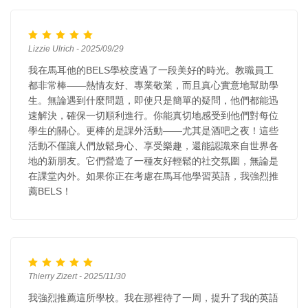
Lizzie Ulrich - 2025/09/29
我在馬耳他的BELS學校度過了一段美好的時光。教職員工
都非常棒——熱情友好、專業敬業，而且真心實意地幫助學
生。無論遇到什麼問題，即使只是簡單的疑問，他們都能迅
速解決，確保一切順利進行。你能真切地感受到他們對每位
學生的關心。更棒的是課外活動——尤其是酒吧之夜！這些
活動不僅讓人們放鬆身心、享受樂趣，還能認識來自世界各
地的新朋友。它們營造了一種友好輕鬆的社交氛圍，無論是
在課堂內外。如果你正在考慮在馬耳他學習英語，我強烈推
薦BELS！
Thierry Zizert - 2025/11/30
我強烈推薦這所學校。我在那裡待了一周，提升了我的英語