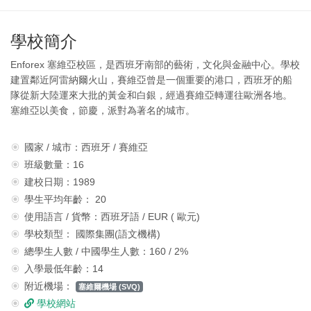
學校簡介
Enforex 塞維亞校區，是西班牙南部的藝術，文化與金融中心。學校
建置鄰近阿雷納爾火山，賽維亞曾是一個重要的港口，西班牙的船
隊從新大陸運來大批的黃金和白銀，經過賽維亞轉運往歐洲各地。
塞維亞以美食，節慶，派對為著名的城市。
國家 / 城市：西班牙 / 賽維亞
班級數量：16
建校日期：1989
學生平均年齡： 20
使用語言 / 貨幣：西班牙語 / EUR ( 歐元)
學校類型： 國際集團(語文機構)
總學生人數 / 中國學生人數：160 / 2%
入學最低年齡：14
附近機場：
塞維爾機場 (SVQ)
學校網站