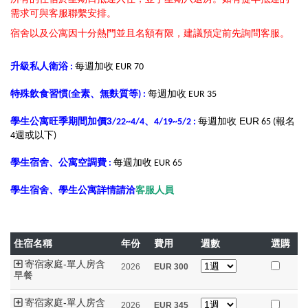
需求可與客服聯繫安排。
宿舍以及公寓因十分熱門並且名額有限，建議預定前先詢問客服。
升級私人衛浴 :
每週加收 EUR 70
特殊飲食習慣(全素、無麩質等) :
每週加收 EUR 35
旺季期間加價3
每週加收 EUR
學生公寓
/22~4/4、4/19~5/2
:
65 (報名
4週或以下)
學生宿舍、公寓空調費 :
每週加收 EUR 65
學生宿舍、學生公寓詳情請洽
客服人員
住宿名稱
年份
費用
週數
選購
寄宿家庭-單人房含
2026
EUR
300
早餐
寄宿家庭-單人房含
2026
EUR
345