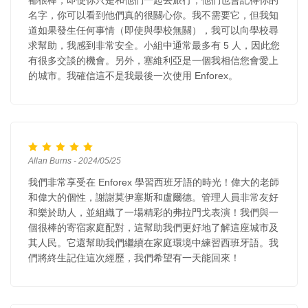
名字，你可以看到他們真的很關心你。我不需要它，但我知
道如果發生任何事情（即使與學校無關），我可以向學校尋
求幫助，我感到非常安全。小組中通常最多有 5 人，因此您
有很多交談的機會。另外，塞維利亞是一個我相信您會愛上
的城市。我確信這不是我最後一次使用 Enforex。
Allan Burns - 2024/05/25
我們非常享受在 Enforex 學習西班牙語的時光！偉大的老師
和偉大的個性，謝謝莫伊塞斯和盧爾德。管理人員非常友好
和樂於助人，並組織了一場精彩的弗拉門戈表演！我們與一
個很棒的寄宿家庭配對，這幫助我們更好地了解這座城市及
其人民。它還幫助我們繼續在家庭環境中練習西班牙語。我
們將終生記住這次經歷，我們希望有一天能回來！