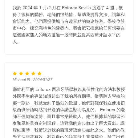
我於 2024 年 1 月/2 月在 Enforex Sevilla 度過了 4 週，獲
得了很棒的體驗。老師們很熱情，幫助我提昇文法、詞彙和
會話能力。他們還提供城市有趣景點的短途旅遊。學校位於
市中心一棟充滿特色的建築內。我會把它推薦給任何想要在
這個國家迷人的地方度過一段時間並提高西班牙語水平的
人。
Michael IS - 2024/01/27
塞維利亞的 Enforex 西班牙語學校以其個性化的方法和教授
外國學生的專業知識超出了我的所有期望。從我踏入學校的
那一刻起，我就受到了熱烈的歡迎，他們對確保我在使用初
級西班牙語時感到舒適的承諾是顯而易見的。 Enforex 的老
師不僅知識淵博，而且非常樂於助人。他們根據我的學習節
奏和風格量身定制課程，這對我的進步做出了巨大貢獻。課
程結束時，我驚訝於我的西班牙語進步如此之大。他們的教
學方法非常有效，我對自己的語言能力充滿信心。除了出色