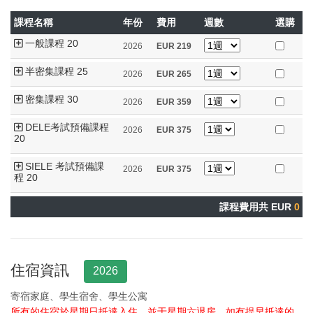
課程名稱
年份
費用
週數
選購
一般課程 20
2026
EUR
219
半密集課程 25
2026
EUR
265
密集課程 30
2026
EUR
359
DELE考試預備課程
2026
EUR
375
20
SIELE 考試預備課
2026
EUR
375
程 20
課程費用共 EUR
0
住宿資訊
2026
寄宿家庭、學生宿舍、學生公寓
所有的住宿於星期日抵達入住，並于星期六退房。
如有提早抵達的