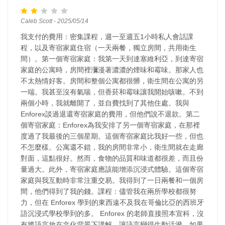
Caleb Scott - 2025/05/14
我支付的費用：密集課程，週一至週五1小時私人會話課
程，以及寄宿家庭住宿（一天兩餐，獨立房間，共用衛生
間）。第一個寄宿家庭：我第一天到達塞維利亞，到達寄宿
家庭的公寓時，房間裡瀰漫著濃濃的煙味和霉味。那家人也
不太熱情好客。房間和整個公寓都很髒，衛生間在公寓的另
一端。我甚至沒有氣喘，但香菸和霉味讓我開始咳嗽。不到
兩個小時，我就離開了，並自費找到了其他住處。我與
Enforex談過退還寄宿家庭的費用，但他們說不退款。第二
個寄宿家庭：Enforex為我安排了另一個寄宿家庭，在那裡
度過了我最後的三個星期。這個寄宿家庭比我好一些，但也
不怎麼樣。公寓還不錯，我的房間非常小，衛生間就在走廊
對面，這點很好。然而，食物的品質和味道都很差，而且份
量過大。此外，寄宿家庭應該能增添沉浸式體驗。這個寄宿
家庭與我互動時非常注重交易。我得到了一日兩餐和一個房
間，他們得到了我的錢。課程：儘管我在兩所學校都很努
力，但在 Enforex 學到的東西遠不及我在哥倫比亞的西班牙
語沉浸式學校學到的多。 Enforex 的老師直接照本宣科，沒
有將語言放在文化背景下講解，讓語言變得生動活潑。如果