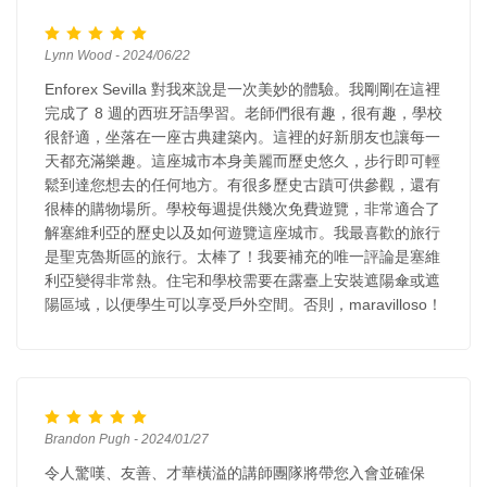
Lynn Wood - 2024/06/22
Enforex Sevilla 對我來說是一次美妙的體驗。我剛剛在這裡
完成了 8 週的西班牙語學習。老師們很有趣，很有趣，學校
很舒適，坐落在一座古典建築內。這裡的好新朋友也讓每一
天都充滿樂趣。這座城市本身美麗而歷史悠久，步行即可輕
鬆到達您想去的任何地方。有很多歷史古蹟可供參觀，還有
很棒的購物場所。學校每週提供幾次免費遊覽，非常適合了
解塞維利亞的歷史以及如何遊覽這座城市。我最喜歡的旅行
是聖克魯斯區的旅行。太棒了！我要補充的唯一評論是塞維
利亞變得非常熱。住宅和學校需要在露臺上安裝遮陽傘或遮
陽區域，以便學生可以享受戶外空間。否則，maravilloso！
Brandon Pugh - 2024/01/27
令人驚嘆、友善、才華橫溢的講師團隊將帶您入會並確保