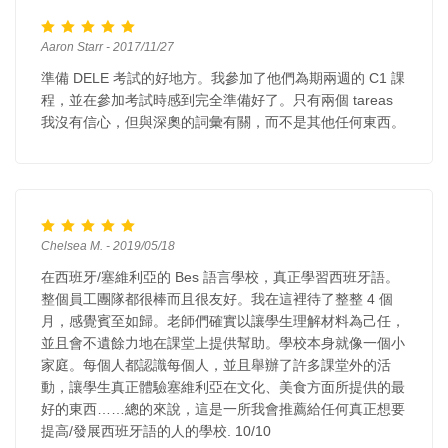
Aaron Starr - 2017/11/27
準備 DELE 考試的好地方。我參加了他們為期兩週的 C1 課
程，並在參加考試時感到完全準備好了。只有兩個 tareas
我沒有信心，但與深奧的詞彙有關，而不是其他任何東西。
Chelsea M. - 2019/05/18
在西班牙/塞維利亞的 Bes 語言學校，真正學習西班牙語。
整個員工團隊都很棒而且很友好。我在這裡待了整整 4 個
月，感覺賓至如歸。老師們確實以讓學生理解材料為己任，
並且會不遺餘力地在課堂上提供幫助。學校本身就像一個小
家庭。每個人都認識每個人，並且舉辦了許多課堂外的活
動，讓學生真正體驗塞維利亞在文化、美食方面所提供的最
好的東西……總的來說，這是一所我會推薦給任何真正想要
提高/發展西班牙語的人的學校. 10/10