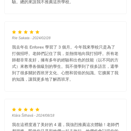
驗。總的來說我不推薦這所學校。
Rie Sakata - 2024/02/28
我去年在 Enforex 學習了 3 個月。今年我來學校只是為了
打個招呼。老師們記住了我，並熱情地向我打招呼。所有老
師都非常友好，擁有多年的經驗和出色的技能（以不同的方
式）來教導各個級別的學生。我不僅學到了很多語言，還學
到了很多關於西班牙文化、心態和習俗的知識。它擴展了我
的知識，讓我更多地了解西班牙。
Klára Šilhavá - 2024/08/18
我在這裡度過了美好的 4 週，我強烈推薦這次體驗！老師們
都很棒，即使你只是和他們一起去旅行，他們也會記得你的