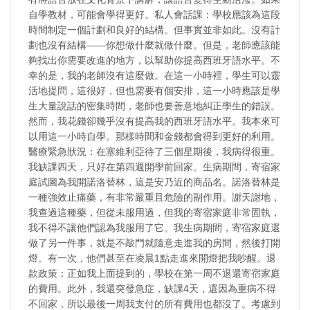
自學教材，可能會學得更好。私人會話課：學校應該為這段
時間制定一個計劃和良好的結構。但事實並非如此。沒有計
劃也沒有結構——你想做什麼就做什麼。但是，老師應該能
夠找出你需要改進的地方，以幫助你提高西班牙語水平。不
幸的是，我的老師沒有這麼做。在這一小時裡，學生可以靈
活地提問，這很好，但也需要有個安排，這一小時應該是學
生大量說話的密集時間，老師也要善意地糾正學生的錯誤。
然而，我花錢卻幾乎沒有提高我的西班牙語水平。我本來可
以用這一小時自學。那樣時間和金錢都會得到更好的利用。
醫療緊急狀況：在塞維利亞待了三個星期後，我病得很重。
我缺課四天，只好在第四週開學前回家。生病期間，寄宿家
庭試圖為我開諾洛替林，這是安乃近的商品名。諾洛替林是
一種強效止痛藥，有非常嚴重且危險的副作用。謝天謝地，
我查過這種藥，但從未服用過，但我的寄宿家庭非常固執，
我不得不讓他們認為我服用了它。我生病期間，寄宿家庭還
做了另一件事，就是不敲門就隨意走進我的房間，然後打開
燈。有一次，他們甚至在凌晨1點走進來開燈把我吵醒。退
款政策：正如我上面提到的，學校在第一周不退還寄宿家庭
的費用。此外，我還突發急症，缺課4天，還因為重病不得
不回家，所以最後一周我支付的所有費用也都沒了。考慮到