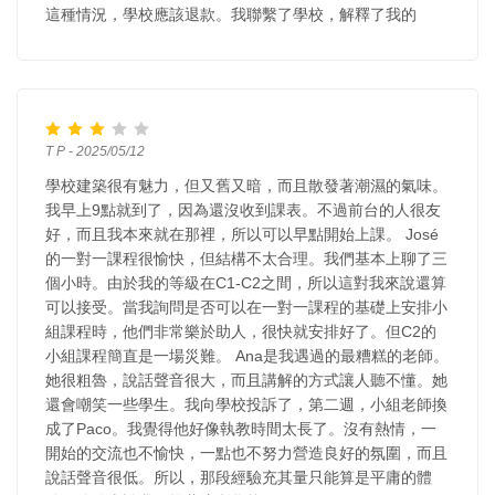
這種情況，學校應該退款。我聯繫了學校，解釋了我的
T P - 2025/05/12
學校建築很有魅力，但又舊又暗，而且散發著潮濕的氣味。
我早上9點就到了，因為還沒收到課表。不過前台的人很友
好，而且我本來就在那裡，所以可以早點開始上課。 José
的一對一課程很愉快，但結構不太合理。我們基本上聊了三
個小時。由於我的等級在C1-C2之間，所以這對我來說還算
可以接受。當我詢問是否可以在一對一課程的基礎上安排小
組課程時，他們非常樂於助人，很快就安排好了。但C2的
小組課程簡直是一場災難。 Ana是我遇過的最糟糕的老師。
她很粗魯，說話聲音很大，而且講解的方式讓人聽不懂。她
還會嘲笑一些學生。我向學校投訴了，第二週，小組老師換
成了Paco。我覺得他好像執教時間太長了。沒有熱情，一
開始的交流也不愉快，一點也不努力營造良好的氛圍，而且
說話聲音很低。所以，那段經驗充其量只能算是平庸的體