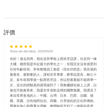
評價
Tessa van den Berg - 2025/05/29
你好！過去四周，我在這所學校上西班牙語課，住在同一棟
大樓。雖然我是年紀最大的學生之一，但我完全沒有感受到
任何年齡歧視。所有教職員工都是（現在仍然是）我見過的
最善良、最勤奮的人。課程非常專業，教學品質高，耐心十
足。多年前我學過一點西班牙語，所以想看看能不能再學一
次，這次的經驗真的讓我做到了！我會繼續在線上上課，以
後也可能會再來。我還非常喜歡這裡的國際氛圍。我遇見了
來自世界各地的人：中國、台灣、日本、巴西、法國、德
國、英國、沙烏地阿拉伯、荷蘭。分享彼此的文化和傳統。
帶著好奇心和尊重去理解，將體驗提升到了一個新的高度。