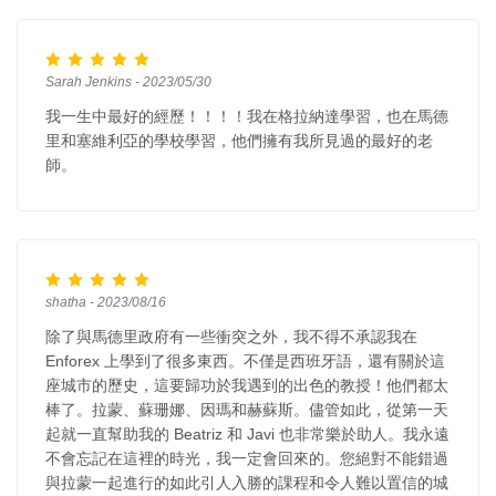
Sarah Jenkins - 2023/05/30
我一生中最好的經歷！！！！我在格拉納達學習，也在馬德
里和塞維利亞的學校學習，他們擁有我所見過的最好的老
師。
shatha - 2023/08/16
除了與馬德里政府有一些衝突之外，我不得不承認我在
Enforex 上學到了很多東西。不僅是西班牙語，還有關於這
座城市的歷史，這要歸功於我遇到的出色的教授！他們都太
棒了。拉蒙、蘇珊娜、因瑪和赫蘇斯。儘管如此，從第一天
起就一直幫助我的 Beatriz 和 Javi 也非常樂於助人。我永遠
不會忘記在這裡的時光，我一定會回來的。您絕對不能錯過
與拉蒙一起進行的如此引人入勝的課程和令人難以置信的城