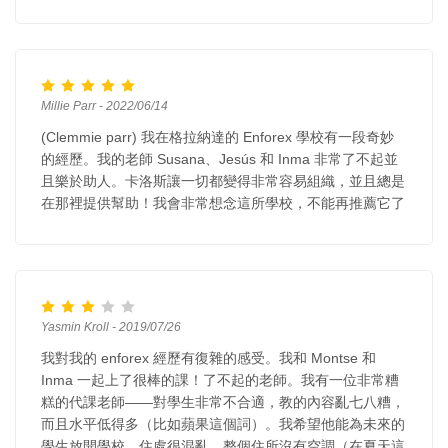
Millie Parr - 2022/06/14
(Clemmie parr) 我在格拉納達的 Enforex 學校有一段奇妙
的經歷。我的老師 Susana、Jesús 和 Inma 非常了不起並
且樂於助人。卡洛斯讓一切都變得非常容易組織，並且總是
在那裡提供幫助！我會非常想念這所學校，不能再推薦它了
Yasmin Kroll - 2019/07/26
我對我的 enforex 經歷有復雜的感受。我和 Montse 和
Inma 一起上了很棒的課！了不起的老師。我有一位非常糟
糕的代課老師——對學生非常不合適，教的內容亂七八糟，
而且水平低得多（比如蘋果這個詞）。我希望他能為未來的
學生放開學校。住處很混亂。整個住所沒有空調（在夏天這