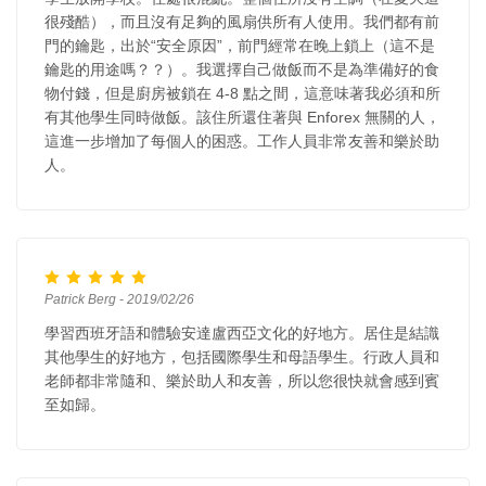
很殘酷），而且沒有足夠的風扇供所有人使用。我們都有前
門的鑰匙，出於“安全原因”，前門經常在晚上鎖上（這不是
鑰匙的用途嗎？？）。我選擇自己做飯而不是為準備好的食
物付錢，但是廚房被鎖在 4-8 點之間，這意味著我必須和所
有其他學生同時做飯。該住所還住著與 Enforex 無關的人，
這進一步增加了每個人的困惑。工作人員非常友善和樂於助
人。
Patrick Berg - 2019/02/26
學習西班牙語和體驗安達盧西亞文化的好地方。居住是結識
其他學生的好地方，包括國際學生和母語學生。行政人員和
老師都非常隨和、樂於助人和友善，所以您很快就會感到賓
至如歸。