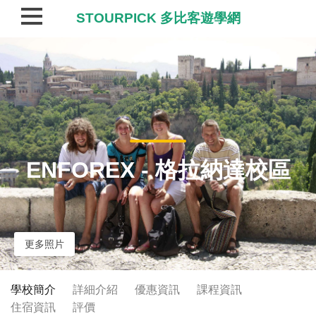
STOURPICK 多比客遊學網
ENFOREX - 格拉納達校區
更多照片
學校簡介
詳細介紹
優惠資訊
課程資訊
住宿資訊
評價