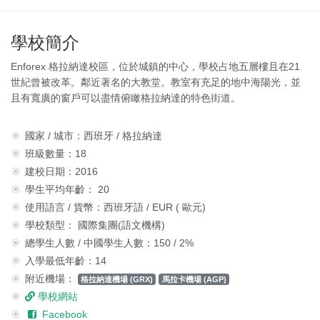
學校簡介
Enforex 格拉納達校區，位於城鎮的中心，學校占地五層樓且在21
世紀曾被改革。鄰近著名的大教堂。教室有充足的地中海陽光，並
且有寬廣的窗戶可以盡情俯瞰格拉納達的特色街道。
國家 / 城市：西班牙 / 格拉納達
班級數量：18
建校日期：2016
學生平均年齡： 20
使用語言 / 貨幣：西班牙語 / EUR ( 歐元)
學校類型： 國際集團(語文機構)
總學生人數 / 中國學生人數：150 / 2%
入學最低年齡：14
附近機場：
格拉納達機場 (GRX)
馬拉卡機場 (AGP)
學校網站
Facebook