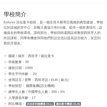
學校簡介
Enforex 莎拉曼卡校區，是一個呈現卡斯蒂亞風格的典型建築，學校
位於該城的市中心，距離大廣場只有5分鐘。提供一個舒適現代，設
備俱全的學校環境。課程部分，學校同時還開設有教授西班牙人的
外語課程，同學有機會與同他們對話交流以提高語言能力，並交到
西班牙朋友。
國家 / 城市：西班牙 / 薩拉曼卡
班級數量：30
建校日期：1999
學生平均年齡： 20
使用語言 / 貨幣：西班牙語 / EUR ( 歐元)
學校類型： 國際集團(語文機構)
總學生人數 / 中國學生人數：300 / 3%
入學最低年齡：17
附近機場：
瓦拉多利德機場 (VLL)
薩拉曼卡機場 (SLM)