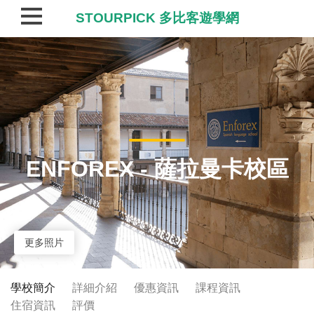
STOURPICK 多比客遊學網
ENFOREX - 薩拉曼卡校區
更多照片
學校簡介
詳細介紹
優惠資訊
課程資訊
住宿資訊
評價