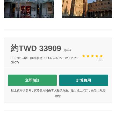
約TWD 33909
起/
4
週
EUR 911
/
4
週
(匯率參考: 1 EUR = 37.22 TWD ,2026-
( 13 )
08-07)
立即預訂
計算費用
以上費用供參考，實際費用將由專人報價為主。送出線上預訂，由專人與您
聯繫