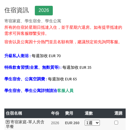
住宿資訊
2026
寄宿家庭、學生宿舍、學生公寓
所有的住宿於星期日抵達入住，並于星期六退房。
如有提早抵達的
需求可與客服聯繫安排。
宿舍以及公寓因十分熱門並且名額有限，建議預定前先詢問客服。
升級私人衛浴 :
每週加收 EUR 70
特殊飲食習慣(全素、無麩質等) :
每週加收 EUR 35
學生宿舍、公寓空調費 :
每週加收 EUR 65
學生宿舍、學生公寓詳情請洽
客服人員
住宿名稱
年份
費用
週數
選購
寄宿家庭-單人房含
2026
EUR
260
早餐