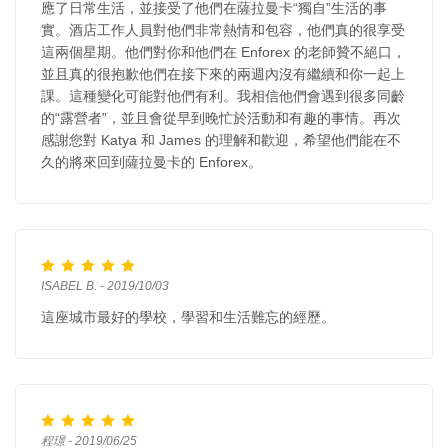
應了日常生活，並接受了他們在薩拉曼卡“獨自”生活的事
實。酒店工作人員對他們非常熱情和包容，他們真的很享受
這兩個星期。他們對你和他們在 Enforex 的老師贊不絕口，
並且真的很抱歉他們在接下來的兩週內沒有繼續和你一起上
課。這種變化可能對他們有利。我相信他們會遇到很多同齡
的“露營者”，並且會從早到晚忙於活動和有趣的事情。再次
感謝您對 Katya 和 James 的理解和歡迎，希望他們能在不
久的將來回到薩拉曼卡的 Enforex。
ISABEL B. - 2019/10/03
這座城市最好的學校，學習和生活難忘的經歷。
程璟 - 2019/06/25