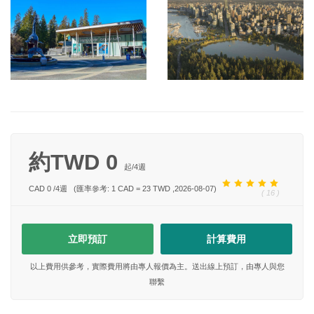
約TWD 0
起/
4
週
CAD 0
/
4
週
(匯率參考: 1 CAD = 23 TWD ,2026-08-07)
( 16 )
立即預訂
計算費用
以上費用供參考，實際費用將由專人報價為主。送出線上預訂，由專人與您
聯繫