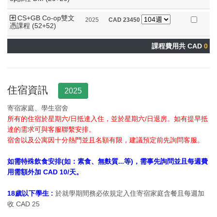
CS+GB Co-op雙文
2025
CAD
23450
憑課程 (52+52)
課程費用共 CAD
0
住宿資訊
2025
寄宿家庭、學生宿舍
所有的住宿於星期六/日抵達入住，並於星期六/日退房。如有提早抵
達的需求可與客服聯繫安排。
宿舍以及公寓因十分熱門並且名額有限，建議預定前先詢問客服。
如需特殊飲食安排(如：素食、無麩質...等)，需事先詢問並且每週費
用需額外加 CAD 10/天。
18歲以下學生 :
於就學期間務必依規定入住寄宿家庭含餐且每週加
收 CAD 25