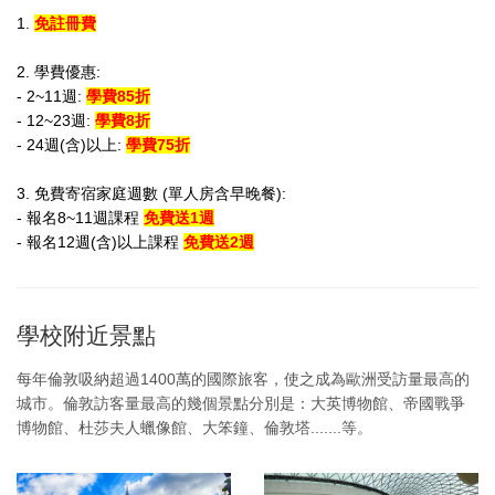
1.
免註冊費
2. 學費優惠:
- 2~11週:
學費85折
- 12~23週:
學費8折
- 24週(含)以上:
學費75折
3. 免費寄宿家庭週數 (單人房含早晚餐):
- 報名8~11週課程
免費送1週
- 報名12週(含)以上課程
免費送2週
學校附近景點
每年倫敦吸納超過1400萬的國際旅客，使之成為歐洲受訪量最高的
城市。倫敦訪客量最高的幾個景點分別是：
大英博物館、
帝國戰爭
博物館、
杜莎夫人蠟像館、大笨鐘、
倫敦塔.......等。