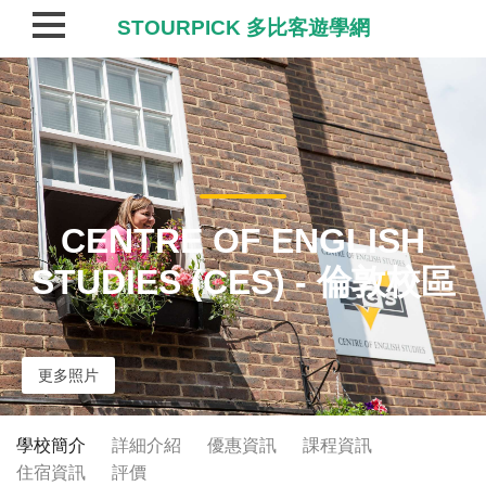
STOURPICK 多比客遊學網
CENTRE OF ENGLISH
STUDIES (CES) - 倫敦校區
更多照片
學校簡介
詳細介紹
優惠資訊
課程資訊
住宿資訊
評價