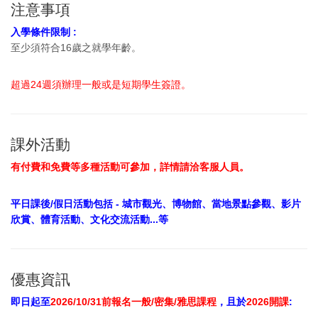
注意事項
入學條件限制 :
至少須符合16歲之就學年齡。
超過24週須辦理一般或是短期學生簽證。
課外活動
有付費和免費等多種活動可參加，詳情請洽客服人員。
平日課後/假日活動包括 - 城市觀光、博物館、當地景點參觀、影片
欣賞、體育活動、文化交流活動...等
優惠資訊
即日起至
2026/10/31前報名一般/密集/雅思課程
，且於
2026開課
: