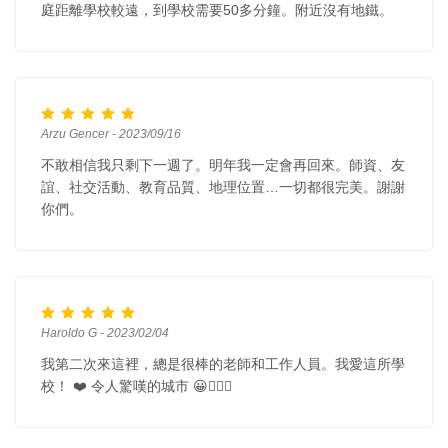
庭距離學校較遠，到學校需要50多分鐘。附近沒有地鐵。
Arzu Gencer - 2023/09/16
不敢相信我只剩下一週了。明年我一定會再回來。師資、友
誼、社交活動、教育品質、地理位置…一切都很完美。謝謝
你們。
Haroldo G - 2023/02/04
我第二次來這裡，總是很棒的老師和工作人員。我愛這所學
校！ ❤️ 令人驚嘆的城市 😀💂🏼‍♀️