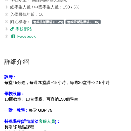
總學生人數 / 中國學生人數：150 / 5%
入學最低年齡：16
附近機場：
倫敦格域機場 (LGW)
倫敦希斯洛機場 (LHR)
學校網站
Facebook
詳細介紹
課時：
每堂45分鐘，
每週20堂課=15小時，
每週30堂課=22.5小時
學校設備：
10間教室、10台電腦、可容納150個學生
一對一教學
:
每堂 GBP 75
特殊課程(詳情請洽
客服人員
)：
長期/多地點課程