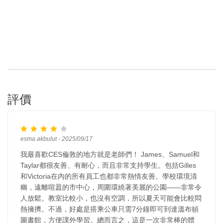
評價
esma akbulut - 2025/09/17
我最喜歡CES倫敦的地方就是老師們！ James、Samuel和
Taylar都很友善、有耐心，而且非常支持學生。包括Gilles
和Victoria在內的所有員工也都非常熱情友善。學校環境清
幽，遠離喧囂的市中心，周圍環繞著美麗的公園——非常令
人放鬆。教室比較小，也沒有空調，所以夏天可能會比較悶
熱擁擠。不過，好處是搭乘公車只需7分鐘即可到達溫布頓
圖書館，方便課外學習。總而言之，這是一次非常棒的體