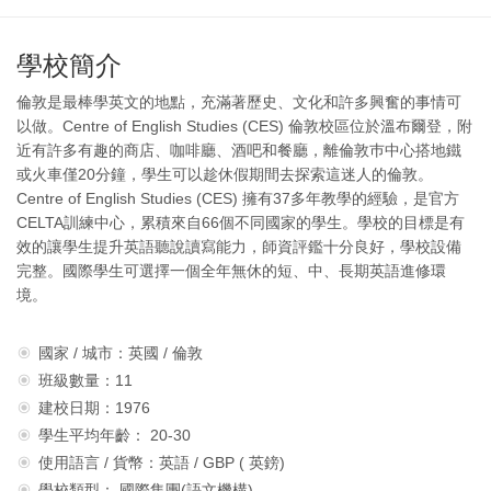
學校簡介
倫敦是最棒學英文的地點，充滿著歷史、文化和許多興奮的事情可
以做。Centre of English Studies (CES) 倫敦校區位於溫布爾登，附
近有許多有趣的商店、咖啡廳、酒吧和餐廳，離倫敦巿中心搭地鐵
或火車僅20分鐘，學生可以趁休假期間去探索這迷人的倫敦。
Centre of English Studies (CES) 擁有37多年教學的經驗，是官方
CELTA訓練中心，累積來自66個不同國家的學生。學校的目標是有
效的讓學生提升英語聽說讀寫能力，師資評鑑十分良好，學校設備
完整。國際學生可選擇一個全年無休的短、中、長期英語進修環
境。
國家 / 城市：英國 / 倫敦
班級數量：11
建校日期：1976
學生平均年齡： 20-30
使用語言 / 貨幣：英語 / GBP ( 英鎊)
學校類型： 國際集團(語文機構)