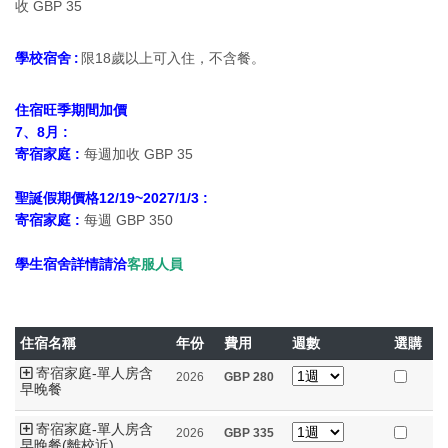
收 GBP 35
學校宿舍 :
限18歲以上可入住，不含餐。
住宿旺季期間加價
7、8月 :
寄宿家庭 :
每週加收 GBP 35
聖誕假期價格12/19~2027/1/3 :
寄宿家庭 :
每週 GBP 350
學生宿舍詳情請洽
客服人員
住宿名稱
年份
費用
週數
選購
寄宿家庭-單人房含
2026
GBP
280
早晚餐
寄宿家庭-單人房含
2026
GBP
335
早晚餐(離校近)