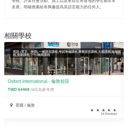
學校。許多社會活動。員工以及來自世界各地的學生都非常
友善。明確推薦給有興趣提高其語言能力的任何人。
相關學校
英語 (英文、美語),一般語言課程,考試準備課程,專業語言課程,主題課程,短期課
程,長期課程,下午/晚間課程
Oxford International - 倫敦校區
TWD 64469
/4此為參考價
英國 / 倫敦
14 Reviews