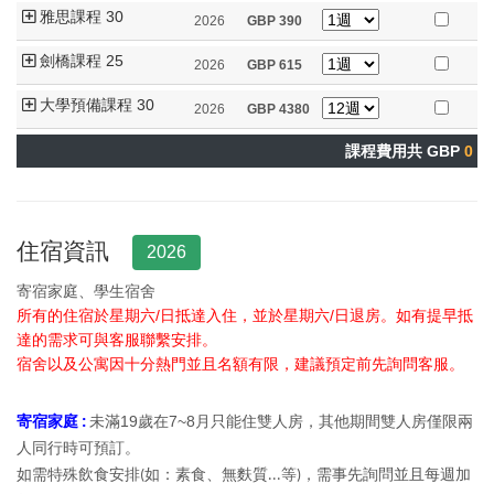
雅思課程 30
2026
GBP
390
劍橋課程 25
2026
GBP
615
大學預備課程 30
2026
GBP
4380
課程費用共 GBP
0
住宿資訊
2026
寄宿家庭、學生宿舍
所有的住宿於星期六/日抵達入住，並於星期六/日退房。如有提早抵
達的需求可與客服聯繫安排。
宿舍以及公寓因十分熱門並且名額有限，建議預定前先詢問客服。
寄宿家庭 :
未滿19歲在7~8月只能住雙人房，其他期間
雙人房僅限兩
人同行時可預訂。
需特殊飲食安排
如：素食、無麩質
等
，需事先詢問並且每週加
如
(
...
)