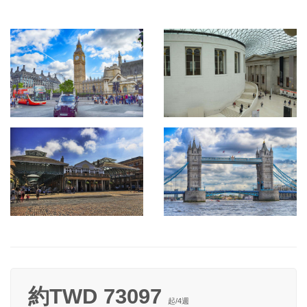
約TWD 73097
起/
4
週