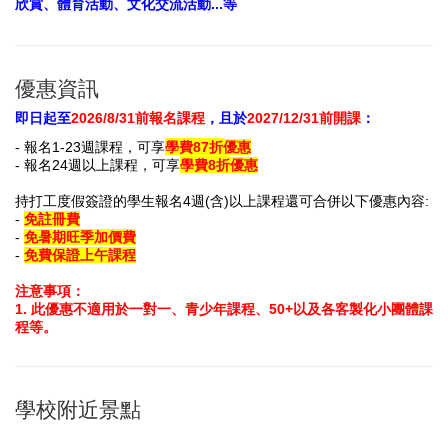
欣賞、體育活動、文化交流活動...等
優惠資訊
即日起至
2026/8/31前報名課程
，且於
2027/12/31前開課
：
- 報名
1-23週
課程
，
可享
學費87
折
優惠
- 報名
24週
以上課程
，可享
學費
8
折
優惠
持打工度假簽證的學生報名4週(含)以上課程還可合併以下優惠內容:
-
免註冊費
-
免暑期旺季加價費
-
免費保證上午課程
注意事項：
1
. 此
優惠不適用於一對一、青少年課程、50+以及各客製化小團體課
程等。
學校附近景點