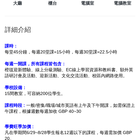
大廳
櫃台
電腦室
電腦教室
詳細介紹
課時：
每堂45分鐘，每週20堂課=15小時，
每週30堂課=22.5小時
每週一開課，所有課程皆包含：
橙毯迎新體驗、線上分級測驗、EC線上學習資源和教科書、
額外英
語研討會及活動、迎新活動、文化交流活動、校區內網路使用。
學校設備：
15間教室，
可容納200位學生。
課程時段 :
一般/密集/職場/城市英語有上午及下午開課，如需保證上
午課程，根據週數每週加收 GBP 40~30
學費旺季加價 :
凡在學期間6/29~8/28學生報名12週以下的課程，每週需加價 GBP
20。