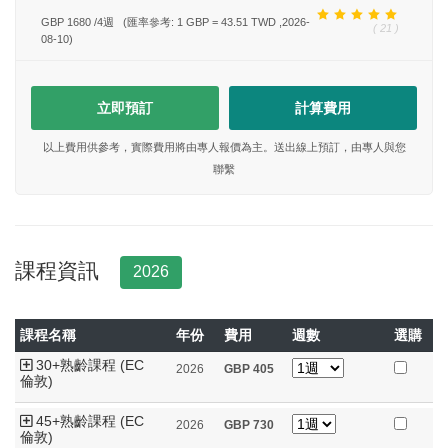
GBP 1680
/
4
週
(匯率參考: 1 GBP = 43.51 TWD ,2026-
( 21 )
08-10)
立即預訂
計算費用
以上費用供參考，實際費用將由專人報價為主。送出線上預訂，由專人與您
聯繫
課程資訊
2026
課程名稱
年份
費用
週數
選購
30+熟齡課程 (EC
2026
GBP
405
倫敦)
45+熟齡課程 (EC
2026
GBP
730
倫敦)