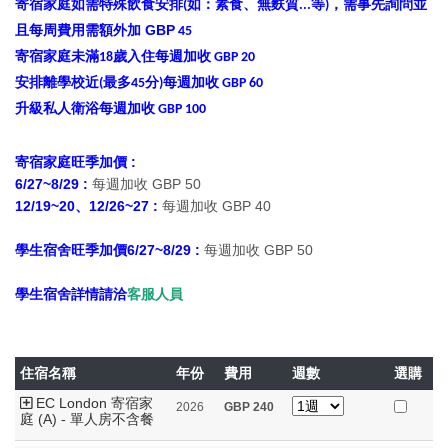
寄宿家庭如需特殊飲食安排
如：素食、無麩質
等
，需事先詢問並
(
...
)
且每周費用需額外加 GBP
45
寄宿家庭未滿18歲入住每週加收 GBP 20
安排離學校近(最多45分)每週加收 GBP 60
升級私人衛浴每週加收 GBP 100
寄宿家庭旺季加價 :
6/27~8/29 :
每週加收 GBP 50
12/19~20、12/26~27 :
每週加收 GBP 40
學生宿舍旺季加價
6/27~8/29
:
每週加收 GBP 50
學生宿舍詳情請洽
客服人員
住宿名稱
年份
費用
週數
選購
EC London 寄宿家
2026
GBP
240
庭 (A) - 單人房不含餐