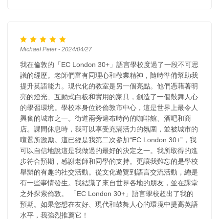
Michael Peter - 2024/04/27
我在倫敦的「EC London 30+」語言學校度過了一段不可思
議的經歷。老師們富有同理心和敬業精神，隨時準備幫助我
提升英語能力。現代化的教室是另一個亮點。他們憑藉著明
亮的燈光、互動式白板和實用的家具，創造了一個鼓舞人心
的學習環境。學校本身位於倫敦市中心，這是世界上最令人
興奮的城市之一。街道兩旁遍布時尚的咖啡館、酒吧和商
店。課間休息時，我可以享受充滿活力的氛圍，並被城市的
喧囂所激勵。這已經是我第二次參加“EC London 30+”，我
可以自信地說這是我做過的最好的決定之一。我所取得的進
步符合預期，感謝老師和同學的支持。更讓我難忘的是學校
舉辦的有趣的社交活動。從文化遊覽到語言交流活動，總是
有一些事情發生。我結識了來自世界各地的朋友，並在課堂
之外探索倫敦。 「EC London 30+」語言學校超出了我的
預期。如果您想在友好、現代和鼓舞人心的環境中提高英語
水平，我強烈推薦它！