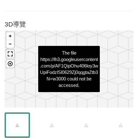
3D導覽
The file
https://lh3.googleusercontent
.com/p/AF1QipOhu406loy3w
UpiFodzlSl0629Zj0qqgtaZtb3
N=w3000
could not be
accessed.