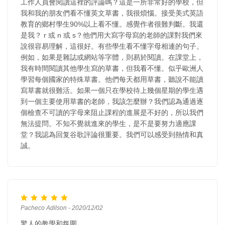
工作人員會閱讀這裡的評論嗎？這是一所非常好的學校，但
我和我的朋友們看不懂英文草書，我很煩惱。接受美式英語
教育的鄉村學生90%以上看不懂。感覺作者很難判斷。我還
是我？ r 或 n 或 s？他們用大寫字母寫的老師的課對我們來
說很容易理解，這很好。有些學生看不懂字母相連的句子。
例如，如果是雜誌或網站等字體，則易於閱讀。在課堂上，
我有時間閱讀其他學生寫的草書，但我看不懂。似乎歐洲人
學習每個國家的特殊草書。他們每天都用草書，聽說不能讀
寫草書就很難活。如果一個只在學校待上幾個星期的學生遇
到一個主要使用草書的老師，我該怎麼辦？我們認為通過逐
個檢查不可讀的字母來阻止課程的進展是不好的，所以我們
無法提問。不知不覺就進來的學生，是不是要努力適應課
堂？我認為回复谷歌評論很重要。我們可以感受到熱情和真
誠。
Pacheco Adilson - 2020/12/02
驚人的教學和氛圍。