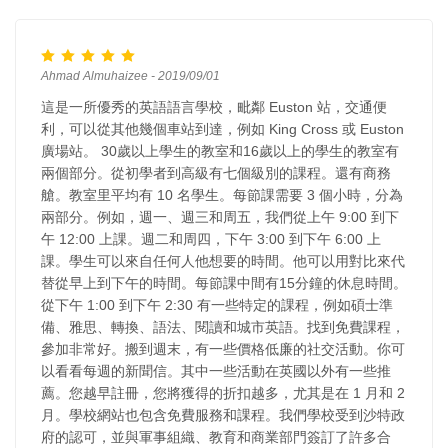
Ahmad Almuhaizee - 2019/09/01
這是一所優秀的英語語言學校，毗鄰 Euston 站，交通便
利，可以從其他幾個車站到達，例如 King Cross 或 Euston
廣場站。 30歲以上學生的教室和16歲以上的學生的教室有
兩個部分。從初學者到高級有七個級別的課程。還有商務
艙。教室里平均有 10 名學生。每節課需要 3 個小時，分為
兩部分。例如，週一、週三和周五，我們從上午 9:00 到下
午 12:00 上課。週二和周四，下午 3:00 到下午 6:00 上
課。學生可以來自任何人他想要的時間。他可以用對比來代
替從早上到下午的時間。每節課中間有15分鐘的休息時間。
從下午 1:00 到下午 2:30 有一些特定的課程，例如碩士準
備、雅思、轉換、語法、閱讀和城市英語。找到免費課程，
參加非常好。搬到週末，有一些價格低廉的社交活動。你可
以看看每週的新聞信。其中一些活動在英國以外有一些推
薦。您越早註冊，您將獲得的折扣越多，尤其是在 1 月和 2
月。學校網站也包含免費服務和課程。我們學校受到沙特政
府的認可，並與軍事組織、教育和商業部門簽訂了許多合