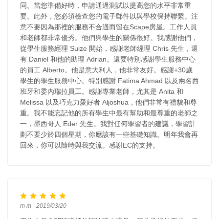
同。當您準備好時，申請通過測試以提高您的水平非常重
要。此外，您必須檢查您的電子郵件以與學校保持聯繫。注
意不要因為那裡的服務不合適而留在Scape房屋。工作人員
和老師都非常優秀。他們與學生的關係很好。我感謝他們，
從學生服務經理 Suize 開始，感謝老師經理 Chris 先生，還
有 Daniel 和他的助理 Adrian。還要特別感謝學生服務中心
的員工 Alberto。他是意大利人，他非常友好。感謝+30歲
學生的學生服務中心。特別感謝 Fatima Ahmad 以及兩名西
班牙和委內瑞拉員工。感謝專業老師，尤其是 Anita 和
Melissa 以及巧克力愛好者 Aljoshua，他們非常有禮貌和尊
重。我不能忘記他的所有學生中最有幫助和最尊重的老師之
一，墨西哥人 Eder 先生。我對任何學習者的建議，學習計
劃不要少於四個星期，你應該有一些基礎知識。明年我會再
回來，你可以隨時與我交流。感謝EC的支持。
m m - 2019/03/20