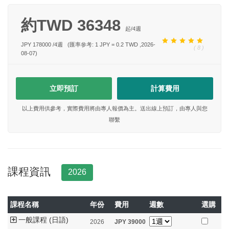
約TWD 36348
起/
4
週
JPY 178000
/
4
週
(匯率參考: 1 JPY = 0.2 TWD ,2026-
( 8 )
08-07)
立即預訂
計算費用
以上費用供參考，實際費用將由專人報價為主。送出線上預訂，由專人與您
聯繫
課程資訊
2026
課程名稱
年份
費用
週數
選購
一般課程 (日語)
2026
JPY
39000