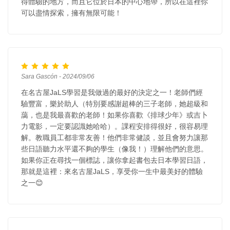
得體驗的地方，而且它位於日本的中心地帶，所以在這裡你
可以盡情探索，擁有無限可能！
Sara Gascón - 2024/09/06
在名古屋JaLS學習是我做過的最好的決定之一！老師們經
驗豐富，樂於助人（特別要感謝超棒的三子老師，她超級和
藹，也是我最喜歡的老師！如果你喜歡《排球少年》或吉卜
力電影，一定要認識她哈哈）。課程安排得很好，很容易理
解。教職員工都非常友善！他們非常健談，並且會努力讓那
些日語聽力水平還不夠的學生（像我！）理解他們的意思。
如果你正在尋找一個標誌，讓你拿起書包去日本學習日語，
那就是這裡：來名古屋JaLS，享受你一生中最美好的體驗
之一😊