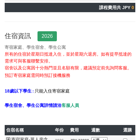
課程費用共 JPY
0
住宿資訊
2026
寄宿家庭、學生宿舍、學生公寓
所有的住宿於星期日抵達入住，並於星期六退房。
如有提早抵達的
需求可與客服聯繫安排。
宿舍以及公寓因十分熱門並且名額有限，建議預定前先詢問客服。
預訂寄宿家庭需同時預訂接機服務
18
歲以下學生
只能入住寄宿家庭
:
學生宿舍、學生公寓詳情請洽
客服人員
住宿名稱
年份
費用
週數
選購
寄宿家庭-單人房含