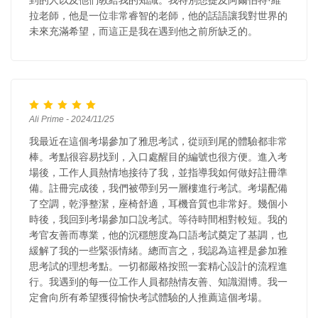
到的人以及他們教給我的知識。我特別想提及阿爾伯特·維
拉老師，他是一位非常睿智的老師，他的話語讓我對世界的
未來充滿希望，而這正是我在遇到他之前所缺乏的。
Ali Prime - 2024/11/25
我最近在這個考場參加了雅思考試，從頭到尾的體驗都非常
棒。考點很容易找到，入口處醒目的編號也很方便。進入考
場後，工作人員熱情地接待了我，並指導我如何做好註冊準
備。註冊完成後，我們被帶到另一層樓進行考試。考場配備
了空調，乾淨整潔，座椅舒適，耳機音質也非常好。幾個小
時後，我回到考場參加口說考試。等待時間相對較短。我的
考官友善而專業，他的沉穩態度為口語考試奠定了基調，也
緩解了我的一些緊張情緒。總而言之，我認為這裡是參加雅
思考試的理想考點。一切都嚴格按照一套精心設計的流程進
行。我遇到的每一位工作人員都熱情友善、知識淵博。我一
定會向所有希望獲得愉快考試體驗的人推薦這個考場。