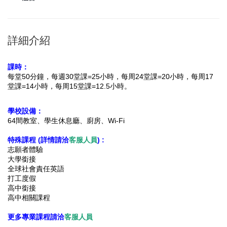
詳細介紹
課時：
每堂50分鐘，
每週30堂課=25小時，每周24堂課=20小時，每周17
堂課=14小時，每周15堂課=12.5小時。
學校設備：
64間教室、學生休息廳、廚房、Wi-Fi
特殊課程 (詳情請洽
客服人員
) :
志願者體驗
大學銜接
全球社會責任英語
打工度假
高中銜接
高中相關課程
更多專業課程請洽
客服人員