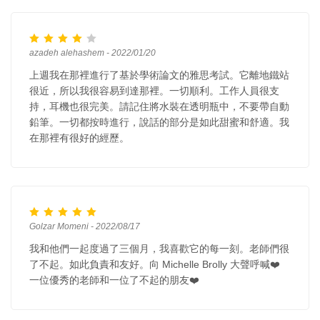
azadeh alehashem - 2022/01/20
上週我在那裡進行了基於學術論文的雅思考試。它離地鐵站
很近，所以我很容易到達那裡。一切順利。工作人員很支
持，耳機也很完美。請記住將水裝在透明瓶中，不要帶自動
鉛筆。一切都按時進行，說話的部分是如此甜蜜和舒適。我
在那裡有很好的經歷。
Golzar Momeni - 2022/08/17
我和他們一起度過了三個月，我喜歡它的每一刻。老師們很
了不起。如此負責和友好。向 Michelle Brolly 大聲呼喊❤️
一位優秀的老師和一位了不起的朋友❤️