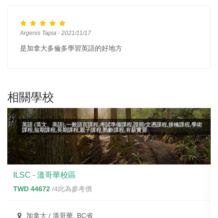
Argenis Tapia - 2021/11/17
是加拿大多倫多學習英語的好地方
相關學校
英語 (英文、美語),一般語言課程,考試準備課程,證照/文憑課程,接橋課程,學術
課程,短期課程,長期課程,親子課程,熟齡課程,有薪實習
ILSC - 溫哥華校區
TWD 44672
/4此為參考價
加拿大 / 溫哥華, BC省