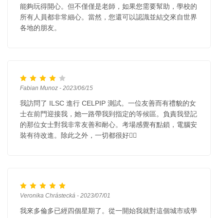
能夠玩得開心。但不僅僅是老師，如果您需要幫助，學校的
所有人員都非常細心。當然，您還可以認識並結交來自世界
各地的朋友。
Fabian Munoz - 2023/06/15
我訪問了 ILSC 進行 CELPIP 測試。一位友善而有禮貌的女
士在前門迎接我，她一路帶我到指定的等候區。負責我登記
的那位女士對我非常友善和耐心。考場感覺有點鎖，電腦安
裝有待改進。除此之外，一切都很好👍🏻
Veronika Chrástecká - 2023/07/01
我來多倫多已經四個星期了。從一開始我就對這個城市或學