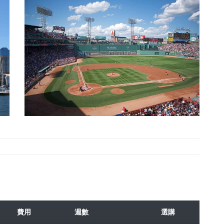
費用
週數
選購