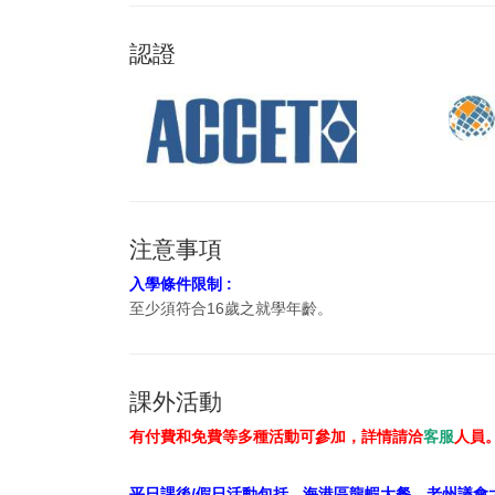
認證
注意事項
入學條件限制 :
至少須符合16歲之就學年齡。
課外活動
有付費和免費等多種活動可參加，詳情請洽
客服
人員
平日課後/假日活動包括 -
海港區龍蝦大餐、老州議會