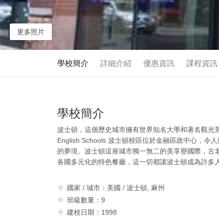
更多照片
學校簡介
詳細介紹
優惠資訊
課程資訊
學校簡介
波士頓，這個歷史城市擁有世界知名大學和著名觀光景
English Schools 波士頓校區位於金融區政
的夢境。波士頓這座城市獨一無二的美享譽國際，古
各國多元化的特色餐廳，這一切都讓波士頓成為許多
國家 / 城市：美國 / 波士頓, 麻州
班級數量：9
建校日期：1998