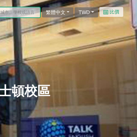
比價
繁體中文
TWD
 波士頓校區