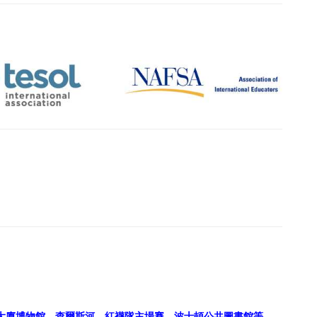
。
大廈博物館、查爾斯河、紅襪隊主場賽、波士頓公共圖書館
等