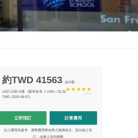
約TWD 41563
起/
4
週
USD 1290
/
4
週
(匯率參考: 1 USD = 32.22
( 16 )
TWD ,2026-08-07)
立即預訂
計算費用
以上費用供參考，實際費用將由專人報價為主。送出線上預
訂，由專人與您聯繫