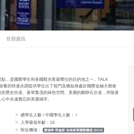
住宿資訊
點，是國際學生和各國觀光客最嚮往的目的地之一。TALK
中心，令人振奮的快速步調提供學生出了校門及猶如身處於國際金融大都會
老的歷史街道、蒼翠繁茂的綠色空間、美麗的鵝卵石步道，伴隨著
人心中永遠難忘的美麗城市。
總學生人數 / 中國學生人數： /
入學最低年齡：16
附近機場：
愛德華·勞倫斯·洛根將軍國際機場 (BOS)