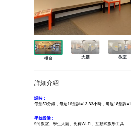
大廳
教室
櫃台
詳細介紹
課時：
每堂50分鐘，每週16堂課=13.33小時，
每週18堂課=
學校設備：
9間教室、學生大廳、免費Wi-Fi、互動式教學工具