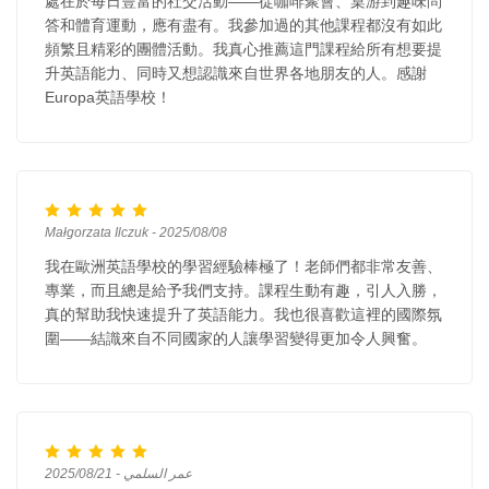
處在於每日豐富的社交活動——從咖啡聚會、桌游到趣味問
答和體育運動，應有盡有。我參加過的其他課程都沒有如此
頻繁且精彩的團體活動。我真心推薦這門課程給所有想要提
升英語能力、同時又想認識來自世界各地朋友的人。感謝
Europa英語學校！
Małgorzata Ilczuk - 2025/08/08
我在歐洲英語學校的學習經驗棒極了！老師們都非常友善、
專業，而且總是給予我們支持。課程生動有趣，引人入勝，
真的幫助我快速提升了英語能力。我也很喜歡這裡的國際氛
圍——結識來自不同國家的人讓學習變得更加令人興奮。
عمر السلمي - 2025/08/21