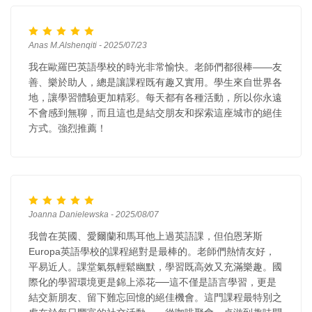
Anas M.Alshenqiti - 2025/07/23
我在歐羅巴英語學校的時光非常愉快。老師們都很棒——友
善、樂於助人，總是讓課程既有趣又實用。學生來自世界各
地，讓學習體驗更加精彩。每天都有各種活動，所以你永遠
不會感到無聊，而且這也是結交朋友和探索這座城市的絕佳
方式。強烈推薦！
Joanna Danielewska - 2025/08/07
我曾在英國、愛爾蘭和馬耳他上過英語課，但伯恩茅斯
Europa英語學校的課程絕對是最棒的。老師們熱情友好，
平易近人。課堂氣氛輕鬆幽默，學習既高效又充滿樂趣。國
際化的學習環境更是錦上添花──這不僅是語言學習，更是
結交新朋友、留下難忘回憶的絕佳機會。這門課程最特別之