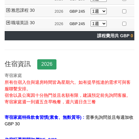
雅思課程 30
2026
GBP
245
職場英語 30
2026
GBP
245
課程費用共 GBP
0
住宿資訊
2026
寄宿家庭
所有住宿入住與退房時間皆為星期六。
如
有提早抵達的需求可與客
服聯繫安排。
宿舍以及公寓因十分熱門並且名額有限，建議預定前先詢問客服。
寄宿家庭週一到週五含早晚餐，週六週日含三餐
寄宿家庭特殊飲食習慣(素食、無麩質等) :
需事先詢問並且每週加收
GBP 30