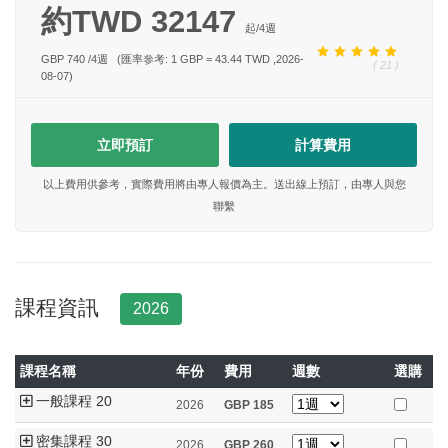
約TWD 32147
起/
4
週
GBP 740
/
4
週
(匯率參考: 1 GBP = 43.44 TWD ,2026-
( 21 )
08-07)
立即預訂
計算費用
以上費用供參考，實際費用將由專人報價為主。送出線上預訂，由專人與您
聯繫
課程資訊
2026
課程名稱
年份
費用
週數
選購
一般課程 20
2026
GBP
185
密集課程 30
2026
GBP
260