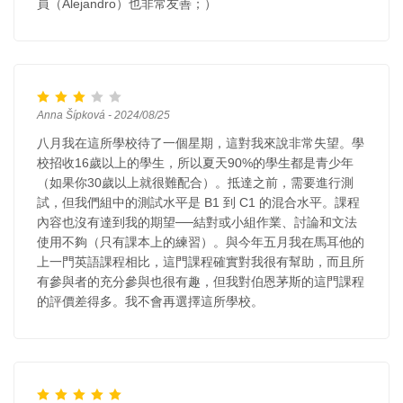
員（Alejandro）也非常友善；）
Anna Šípková - 2024/08/25
八月我在這所學校待了一個星期，這對我來說非常失望。學
校招收16歲以上的學生，所以夏天90%的學生都是青少年
（如果你30歲以上就很難配合）。抵達之前，需要進行測
試，但我們組中的測試水平是 B1 到 C1 的混合水平。課程
內容也沒有達到我的期望──結對或小組作業、討論和文法
使用不夠（只有課本上的練習）。與今年五月我在馬耳他的
上一門英語課程相比，這門課程確實對我很有幫助，而且所
有參與者的充分參與也很有趣，但我對伯恩茅斯的這門課程
的評價差得多。我不會再選擇這所學校。