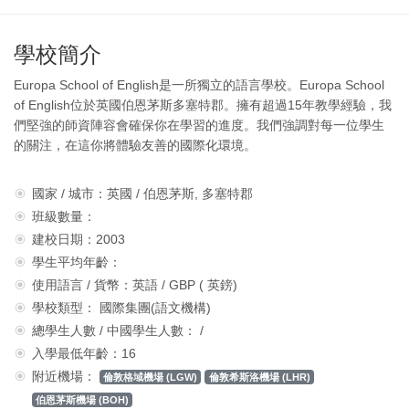
學校簡介
Europa School of English是一所獨立的語言學校。Europa School
of English位於英國伯恩茅斯多塞特郡。擁有超過15年教學經驗，我
們堅強的師資陣容會確保你在學習的進度。我們強調對每一位學生
的關注，在這你將體驗友善的國際化環境。
國家 / 城市：英國 / 伯恩茅斯, 多塞特郡
班級數量：
建校日期：2003
學生平均年齡：
使用語言 / 貨幣：英語 / GBP ( 英鎊)
學校類型： 國際集團(語文機構)
總學生人數 / 中國學生人數： /
入學最低年齡：16
附近機場：
倫敦格域機場 (LGW)
倫敦希斯洛機場 (LHR)
伯恩茅斯機場 (BOH)