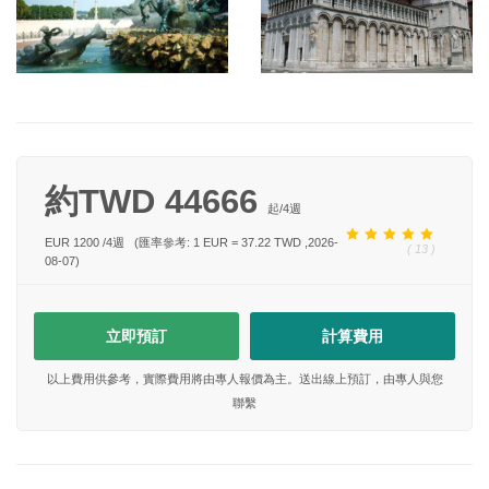
約TWD 44666
起/
4
週
EUR 1200
/
4
週
(匯率參考: 1 EUR = 37.22 TWD ,2026-
( 13 )
08-07)
立即預訂
計算費用
以上費用供參考，實際費用將由專人報價為主。送出線上預訂，由專人與您
聯繫