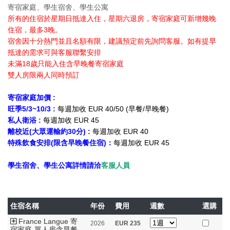
寄宿家庭、學生宿舍、學生公寓
所有的住宿於星期日抵達入住，星期六退房，寄宿家庭可新增幾晚
住宿，最多3晚。
宿舍因十分熱門並且名額有限，建議預定前先詢問客服。如有提早
抵達的需求可與客服聯繫安排
未滿18歲只能入住含早晚餐寄宿家庭
雙人房限兩人同時預訂
寄宿家庭加價 :
旺季5/3~10/3
:
每週加收 EUR 40/50 (早餐/早晚餐)
私人衛浴 :
每週加收 EUR 45
離校近(大眾運輸約30分) :
每週加收 EUR 40
特殊飲食安排(限含早晚餐住宿)：
每週加收 EUR 45
學生宿舍、學生公寓詳情請洽
客服人員
住宿名稱
年份
費用
週數
選購
France Langue 寄
2026
EUR
235
宿家庭-單人房含早餐