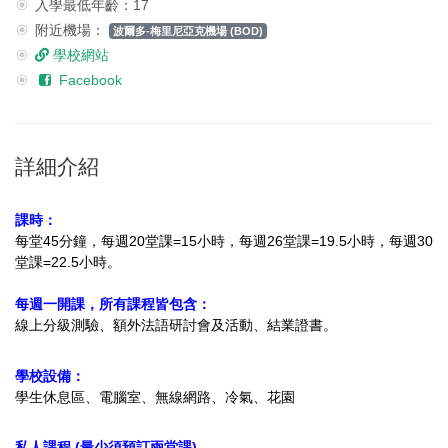
入學最低年齡：17
附近機場：
波爾多-梅里尼亞克機場 (BOD)
學校網站
Facebook
詳細介紹
課時：
每堂45分鐘，每週20堂課=15小時，每週26堂課=19.5小時，每週30
堂課=22.5小時。
每週一開課，所有課程皆包含：
線上分級測驗、
額外法語研討會及活動、結業證書。
學校設備：
學生休息區、電腦室、無線網路、冷氣、花園
私人課程 (最少須預訂兩堂課)