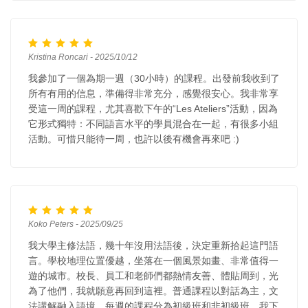
Kristina Roncari - 2025/10/12
我參加了一個為期一週（30小時）的課程。出發前我收到了
所有有用的信息，準備得非常充分，感覺很安心。我非常享
受這一周的課程，尤其喜歡下午的“Les Ateliers”活動，因為
它形式獨特：不同語言水平的學員混合在一起，有很多小組
活動。可惜只能待一周，也許以後有機會再來吧 :)
Koko Peters - 2025/09/25
我大學主修法語，幾十年沒用法語後，決定重新拾起這門語
言。學校地理位置優越，坐落在一個風景如畫、非常值得一
遊的城市。校長、員工和老師們都熱情友善、體貼周到，光
為了他們，我就願意再回到這裡。普通課程以對話為主，文
法講解融入語境，每週的課程分為初級班和非初級班。我下