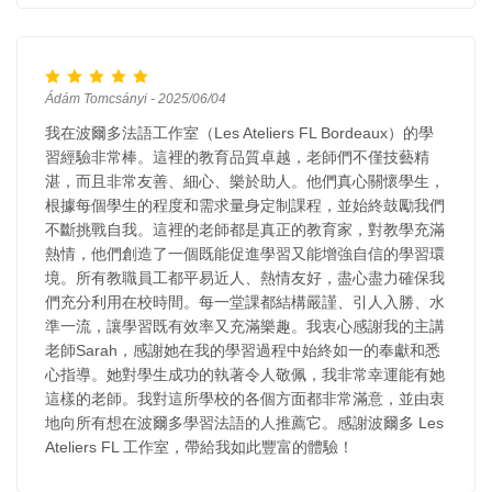
Ádám Tomcsányi - 2025/06/04
我在波爾多法語工作室（Les Ateliers FL Bordeaux）的學
習經驗非常棒。這裡的教育品質卓越，老師們不僅技藝精
湛，而且非常友善、細心、樂於助人。他們真心關懷學生，
根據每個學生的程度和需求量身定制課程，並始終鼓勵我們
不斷挑戰自我。這裡的老師都是真正的教育家，對教學充滿
熱情，他們創造了一個既能促進學習又能增強自信的學習環
境。所有教職員工都平易近人、熱情友好，盡心盡力確保我
們充分利用在校時間。每一堂課都結構嚴謹、引人入勝、水
準一流，讓學習既有效率又充滿樂趣。我衷心感謝我的主講
老師Sarah，感謝她在我的學習過程中始終如一的奉獻和悉
心指導。她對學生成功的執著令人敬佩，我非常幸運能有她
這樣的老師。我對這所學校的各個方面都非常滿意，並由衷
地向所有想在波爾多學習法語的人推薦它。感謝波爾多 Les
Ateliers FL 工作室，帶給我如此豐富的體驗！