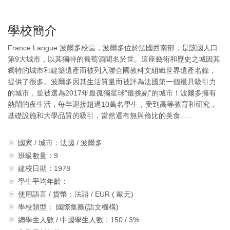
學校簡介
France Langue 波爾多校區，波爾多位於法國西南部，是該國人口
第9大城市，以其獨特的葡萄酒聞名於世。這座藝術和歷史之城因其
獨特的城市和建築遺產而被列入聯合國教科文組織世界遺產名錄，
提供了很多。波爾多因其生活質量而被評為法國第一個最具吸引力
的城市，並被選為2017年最孤獨星球“最挑剔”的城市！波爾多擁有
熱鬧的夜生活，每年迎接超過10萬名學生，受到高等教育和研究，
基礎設施和大學品質的吸引，當然還有無與倫比的美食......
國家 / 城市：法國 / 波爾多
班級數量：9
建校日期：1978
學生平均年齡：
使用語言 / 貨幣：法語 / EUR ( 歐元)
學校類型： 國際集團(語文機構)
總學生人數 / 中國學生人數：150 / 3%