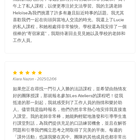
午上了私人課程，以便更專注於文法學習。我的主講老師
Heloïse為我們挑選了許多有趣且貼近時事的話題。我尤其
喜歡我們一起在街頭與當地人交流的時光。我還上了Lucie
的私人課程，和她相處得非常愉快。學校還為我安排了一個
很棒的“寄宿家庭”，我期待著回去見見她以及學校的老師和
工作人員。
Kiara Nazon - 2025/12/06
如果您正在尋找一門引人入勝的法語課程，並希望由熱情友
好的團隊授課，那就報名參加Les Ateliers的課程吧！從我
抵達的那一刻起，我就感受到了工作人員的熱情和樂於助
人。儘管我是臨時報名，他們仍然非常熱心地安排我直接進
入課堂。我的老師非常棒，她能夠輕鬆地激發和引導學生進
行課堂對話，為我們提供充足的口語練習機會，並且在解答
問題和引導我們獨立思考之間取得了完美的平衡。每週的
「課外活動」也讓我樂在其中。團隊的其他成員也都非常出