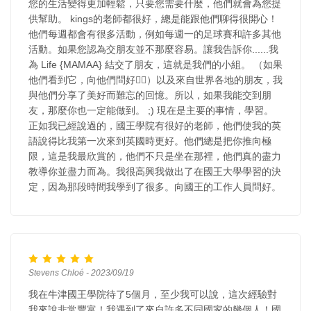
您的生活變得更加輕鬆，只要您需要什麼，他們就會為您提
供幫助。 kings的老師都很好，總是能跟他們聊得很開心！
他們每週都會有很多活動，例如每週一的足球賽和許多其他
活動。如果您認為交朋友並不那麼容易。讓我告訴你......我
為 Life {MAMAA} 結交了朋友，這就是我們的小組。 （如果
他們看到它，向他們問好✌🏼）以及來自世界各地的朋友，我
與他們分享了美好而難忘的回憶。所以，如果我能交到朋
友，那麼你也一定能做到。 ;) 現在是主要的事情，學習。
正如我已經說過的，國王學院有很好的老師，他們使我的英
語說得比我第一次來到英國時更好。他們總是把你推向極
限，這是我最欣賞的，他們不只是坐在那裡，他們真的盡力
教導你並盡力而為。我很高興我做出了在國王大學學習的決
定，因為那段時間我學到了很多。向國王的工作人員問好。
Stevens Chloé - 2023/09/19
我在牛津國王學院待了5個月，至少我可以說，這次經驗對
我來說非常豐富！我遇到了來自許多不同國家的幾個人！國