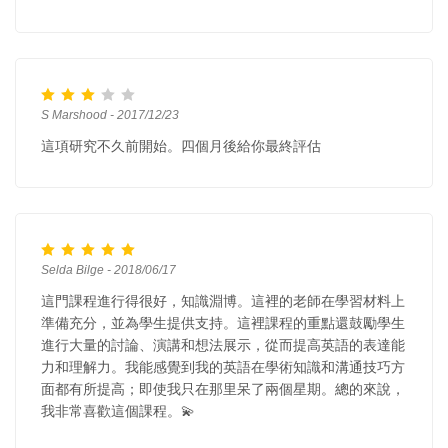
S Marshood - 2017/12/23
這項研究不久前開始。四個月後給你最終評估
Selda Bilge - 2018/06/17
這門課程進行得很好，知識淵博。這裡的老師在學習材料上
準備充分，並為學生提供支持。這裡課程的重點還鼓勵學生
進行大量的討論、演講和想法展示，從而提高英語的表達能
力和理解力。我能感覺到我的英語在學術知識和溝通技巧方
面都有所提高；即使我只在那里呆了兩個星期。總的來說，
我非常喜歡這個課程。💫