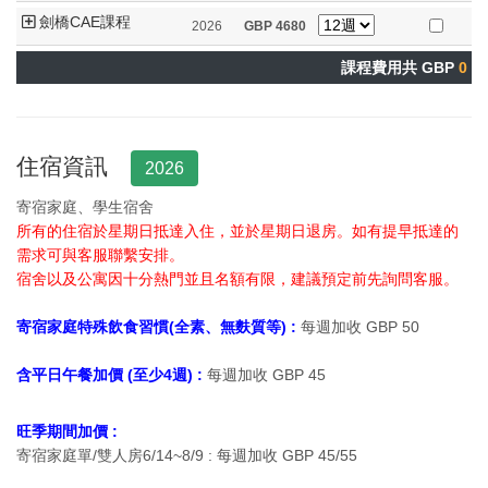
劍橋CAE課程
2026
GBP
4680
課程費用共 GBP
0
住宿資訊
2026
寄宿家庭、學生宿舍
所有的住宿於星期日抵達入住，並於星期日退房。如有提早抵達的
需求可與客服聯繫安排。
宿舍以及公寓因十分熱門並且名額有限，建議預定前先詢問客服。
寄宿家庭特殊飲食習慣(全素、無麩質等) :
每週加收 GBP 50
含平日午餐加價 (至少4週) :
每週加收 GBP 45
旺季期間加價 :
寄宿家庭單/雙人房6/14~8/9
:
每週加收 GBP 45/55