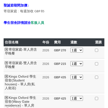
聖誕節期間加價
:
寄宿家庭 :
每週加收
GBP 85
學生宿舍詳情請洽
客服人員
住宿名稱
年份
費用
週數
選購
寄宿家庭-單人房含
2026
GBP
270
早晚餐
寄宿家庭-雙人房含
2026
GBP
215
早晚餐
Kings Oxford 學生
2026
GBP
435
宿舍(Student
houses) - 單人房(私
人衛浴)
Kings Oxford 學生
2026
GBP
425
宿舍(Wavy Gate
residence) - 單人房