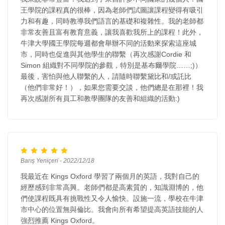
王學院的課程真的很棒，因為老師們試圖讓課程變得有吸引
力和有趣，同時教導我們語言的基礎和複雜性。我的老師都
非常友善且富有教育意義，讓我喜歡我所上的課程！此外，
牛津大學國王學院每週都會舉辦不同的活動來探索這座城
市，同時也促進與其他學生的聯繫（再次感謝Cordie 和
Simon 組織對不同學院的參觀，特別是基布爾學院……;)）
最後，害怕與他人聯繫的人，請隨時聯繫黛比和/或託比
（他們非常好！），如果您需要交談，他們總是在那裡！我
再次感謝所有員工和教學團隊的友善和組織的活動:)
Barış Yeniçeri - 2022/12/18
我最近在 Kings Oxford 學習了兩個月的英語，我對自己的
經歷感到非常高興。老師們都是高素質的，知識淵博的，他
們使課程既具有挑戰性又令人愉快。設施一流，學校在牛津
市中心的位置無與倫比。我會向所有希望提高英語技能的人
強烈推薦 Kings Oxford。