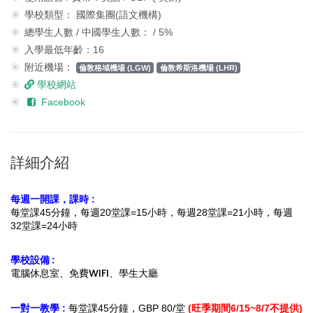
學校類型： 國際集團(語文機構)
總學生人數 / 中國學生人數： / 5%
入學最低年齡：16
附近機場：
倫敦格域機場 (LGW)
倫敦希斯洛機場 (LHR)
學校網站
Facebook
詳細介紹
每週一開課，
課時 :
每堂課45分鐘，每週20堂課=15小時
，每週28堂課=21小時，
每週
32堂課=24小時
學校設備 :
電腦休息室、免費WIFI、學生大廳
一對一教學 :
每堂課45分鐘，GBP 80/堂
(旺季期間6/15~8/7不提供)