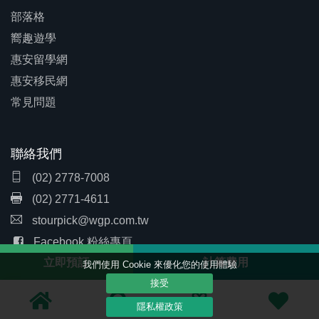
部落格
嚮趣遊學
惠安留學網
惠安移民網
常見問題
聯絡我們
(02) 2778-7008
(02) 2771-4611
stourpick@wgp.com.tw
Facebook 粉絲專頁
立即預訂
計算費用
我們使用 Cookie 來優化您的使用體驗
接受
隱私條款
隱私權政策
Copyright© 2018 雙瑩文創 (惠安集團) All rights reserved.