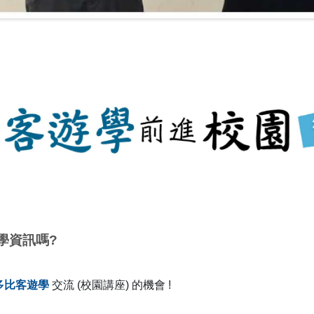
學資訊嗎?
多比客遊學
交流 (校園講座) 的機會 !