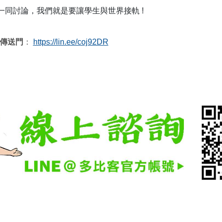
 一同討論，我們就是要讓學生與世界接軌 !
 傳送門
：
https://lin.ee/coj92DR