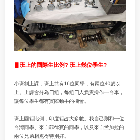
▋
班上的國際生比例? 班上幾位學生?
小班制上課，班上共有16位同學，有兩位40歲以
上。上課會分為四組，每組四人負責操作一台車，
讓每位學生都有實際動手的機會。
班上國籍比例，印度籍占大多數。我自己則和一位
台灣同學、來自菲律賓的同學，以及來自孟加拉的
兩位兄弟相處得特別好。