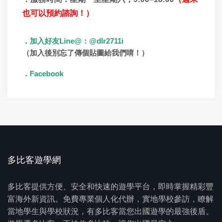
也可以預約諮詢！）
Line@
@dlr2711i
．
加入好友
：
（加入後別忘了傳個貼圖給我們唷！）
Facebook
．
多比客遊學網
多比客提供方便、安全和快速的遊學平台，即時掌握精彩豐
富海外新資訊。免費專業個人化代辦，實地學校參訪，瞭解
當地學生與學校狀況，有多比客當您出國遊學的最強後盾。