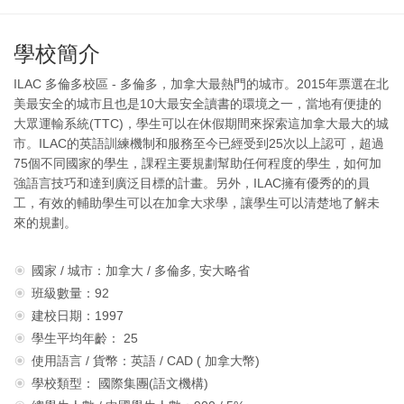
學校簡介
ILAC 多倫多校區 - 多倫多，加拿大最熱門的城市。2015年票選在北
美最安全的城市且也是10大最安全讀書的環境之一，當地有便捷的
大眾運輸系統(TTC)，學生可以在休假期間來探索這加拿大最大的城
市。ILAC的英語訓練機制和服務至今已經受到25次以上認可，超過
75個不同國家的學生，課程主要規劃幫助任何程度的學生，如何加
強語言技巧和達到廣泛目標的計畫。另外，ILAC擁有優秀的的員
工，有效的輔助學生可以在加拿大求學，讓學生可以清楚地了解未
來的規劃。
國家 / 城市：加拿大 / 多倫多, 安大略省
班級數量：92
建校日期：1997
學生平均年齡： 25
使用語言 / 貨幣：英語 / CAD ( 加拿大幣)
學校類型： 國際集團(語文機構)