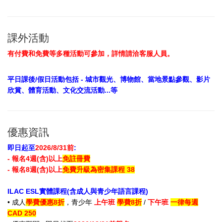
課外活動
有付費和免費等多種活動可參加，詳情請洽客服人員。
平日課後/假日活動包括 - 城市觀光、博物館、當地景點參觀、影片
欣賞、體育活動、文化交流活動...等
優惠資訊
即日起至
2026/8/31前
:
- 報名4週(含)以上
免註冊費
- 報名8週(含)以上
免費升級為密集課程 38
ILAC ESL實體課程(含成人與青少年語言課程)
• 成人
學費優惠8折
，青少年
上午班
學費8折
/
下午班
一律每週
CAD 250