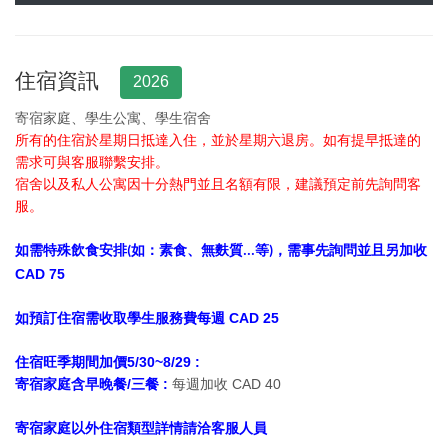
住宿資訊
2026
寄宿家庭、學生公寓、學生宿舍
所有的住宿於星期日抵達入住，並於星期六退房。如有提早
抵達的
需求可與客服聯繫安排。
宿舍以及私人公寓因十分熱門並且名額有限，建議預定前先詢問客
服。
如需特殊飲食安排
如：素食、無麩質
等
，需事先詢問並且另加收
(
...
)
CAD 75
如預訂住宿需收取學生服務費每週 CAD 25
住宿旺季期間加價5/30~8/29 :
寄宿家庭含早晚餐/三餐 :
每週加收 CAD 40
寄宿家庭以外住宿類型詳情請洽
客服人員